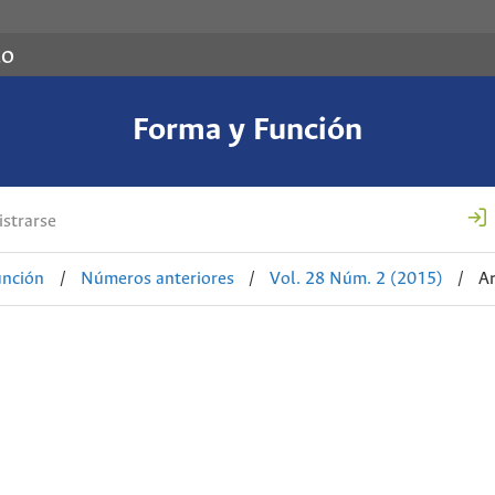
co
Forma y Función
strarse
unción
/
Números anteriores
/
Vol. 28 Núm. 2 (2015)
/
Ar