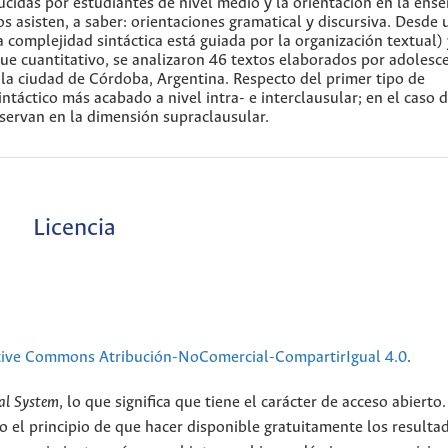
cidas por estudiantes de nivel medio y la orientación en la ens
os asisten, a saber: orientaciones gramatical y discursiva. Desde 
 complejidad sintáctica está guiada por la organización textual) 
ue cuantitativo, se analizaron 46 textos elaborados por adolesc
la ciudad de Córdoba, Argentina. Respecto del primer tipo de
ntáctico más acabado a nivel intra- e interclausular; en el caso d
bservan en la dimensión supraclausular.
Licencia
tive Commons Atribución-NoComercial-CompartirIgual 4.0
.
al System
, lo que significa que tiene el carácter de acceso abierto.
o el principio de que hacer disponible gratuitamente los resulta