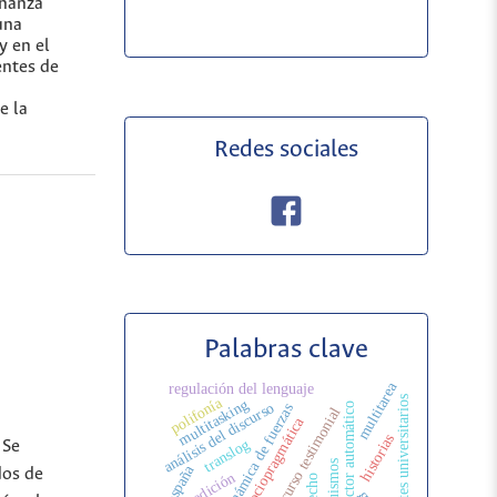
eñanza
una
y en el
entes de
e la
Redes sociales
Palabras clave
multitarea
regulación del lenguaje
polifonía
estudiantes universitarios
multitasking
análisis del discurso
traductor automático
dinámica de fuerzas
discurso testimonial
sociopragmática
historias
translog
 Se
españa
dos de
posedición