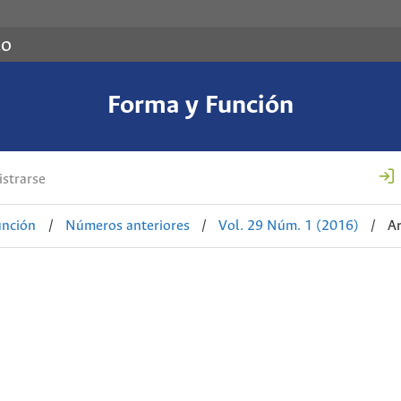
co
Forma y Función
strarse
unción
/
Números anteriores
/
Vol. 29 Núm. 1 (2016)
/
Ar