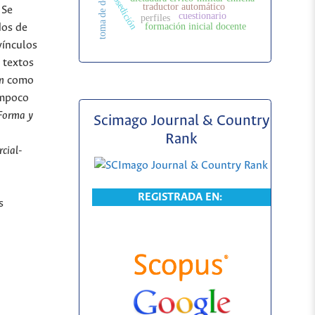
toma de decisión
posedición
traductor automático
 Se
cuestionario
perfiles
formación inicial docente
dos de
vínculos
s textos
n
como
ampoco
Forma y
Scimago Journal & Country
Rank
cial-
REGISTRADA EN:
s