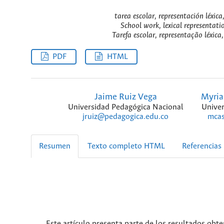
tarea escolar, representación léxica,
School work, lexical representatio
Tarefa escolar, representação léxica,
PDF
HTML
Jaime Ruiz Vega
Myriam
Universidad Pedagógica Nacional
Univer
jruiz@pedagogica.edu.co
mcas
Resumen
Texto completo HTML
Referencias
Este artículo presenta parte de los resultados obte