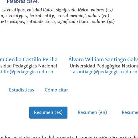
Palabras clave:
 estereotipos, entidad léxica, significado léxico, valores (es)
n, stereotypes, lexical entity, lexical meaning, values (en)
 estereótipos, entidade léxica, significado léxico, valores (pt)
 Cecilia Castillo Perilla
Álvaro William Santiago Galv
sidad Pedagógica Nacional
Universidad Pedagógica Nacion
tillo@pedagogica.edu.co
asantiago@pedagogica.edu.co
Estadísticas
Cómo citar
Resumen (es)
Resumen (en)
Resume
nidos en el desarrollo del proyecto La movilización discursiva de