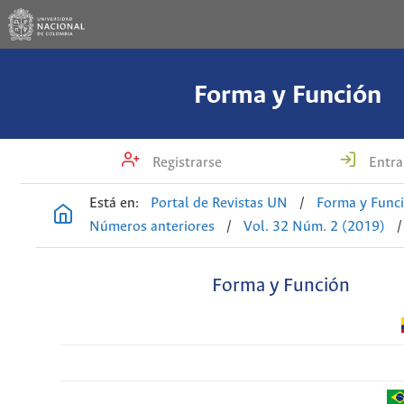
Forma y Función
Registrarse
Entra
Está en:
Portal de Revistas UN
/
Forma y Func
Números anteriores
/
Vol. 32 Núm. 2 (2019)
/
Forma y Función