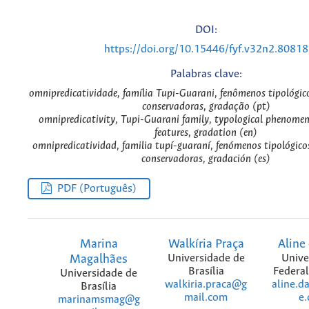
DOI:
https://doi.org/10.15446/fyf.v32n2.80818
Palabras clave:
omnipredicatividade, família Tupi-Guarani, fenômenos tipológicos
conservadoras, gradação (pt)
omnipredicativity, Tupi-Guarani family, typological phenomen
features, gradation (en)
omnipredicatividad, familia tupí-guaraní, fenómenos tipológicos
conservadoras, gradación (es)
PDF (Português)
Marina
Walkíria Praça
Aline
Magalhães
Universidade de
Unive
Brasília
Federal
Universidade de
walkiria.praca@g
aline.d
Brasília
mail.com
e
marinamsmag@g