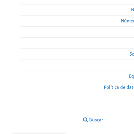
N
Númer
So
Eq
Política de da
Buscar