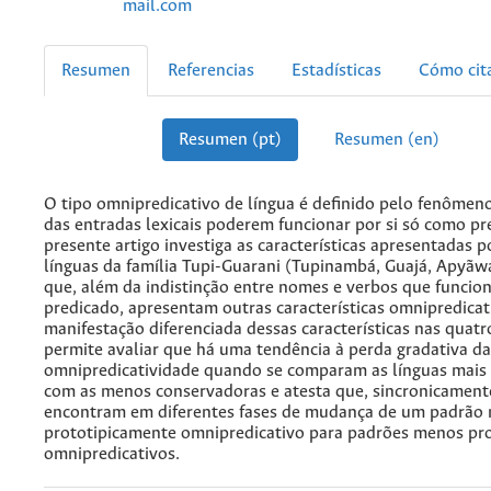
mail.com
Resumen
Referencias
Estadísticas
Cómo cit
Resumen (pt)
Resumen (en)
O tipo omnipredicativo de língua é definido pelo fenômeno
das entradas lexicais poderem funcionar por si só como pr
presente artigo investiga as características apresentadas p
línguas da família Tupi-Guarani (Tupinambá, Guajá, Apyã
que, além da indistinção entre nomes e verbos que funci
predicado, apresentam outras características omnipredicat
manifestação diferenciada dessas características nas quatr
permite avaliar que há uma tendência à perda gradativa da
omnipredicatividade quando se comparam as línguas mais
com as menos conservadoras e atesta que, sincronicamente
encontram em diferentes fases de mudança de um padrão 
prototipicamente omnipredicativo para padrões menos pr
omnipredicativos.