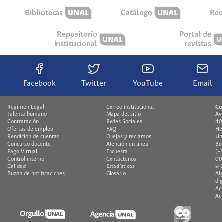
Bibliotecas
Catálogo
Rec
Repositorio
Portal de
institucional
revistas
Facebook
Twitter
YouTube
Email
Régimen Legal
Correo institucional
Co
Talento humano
Mapa del sitio
Av
Contratación
Redes Sociales
40
Ofertas de empleo
FAQ
He
Rendición de cuentas
Quejas y reclamos
Un
Concurso docente
Atención en línea
Bo
Pago Virtual
Encuesta
(+
Control interno
Contáctenos
00
Calidad
Estadísticas
© 
Buzón de notificaciones
Glosario
Al
di
Ac
Ac