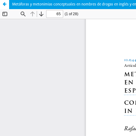
Metáforas y metonimias conceptuales en nombres de drogas en inglés y e