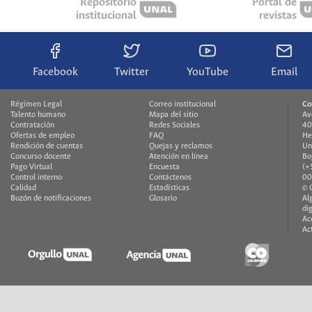
Repositorio
Portal de
institucional
revistas
Facebook
Twitter
YouTube
Email
Régimen Legal
Correo institucional
Co
Talento humano
Mapa del sitio
Av
Contratación
Redes Sociales
40
Ofertas de empleo
FAQ
He
Rendición de cuentas
Quejas y reclamos
Un
Concurso docente
Atención en línea
Bo
Pago Virtual
Encuesta
(+
Control interno
Contáctenos
00
Calidad
Estadísticas
© 
Buzón de notificaciones
Glosario
Al
di
Ac
Ac