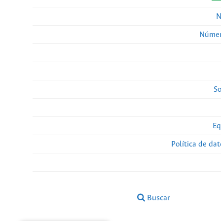
N
Númer
So
Eq
Política de da
Buscar