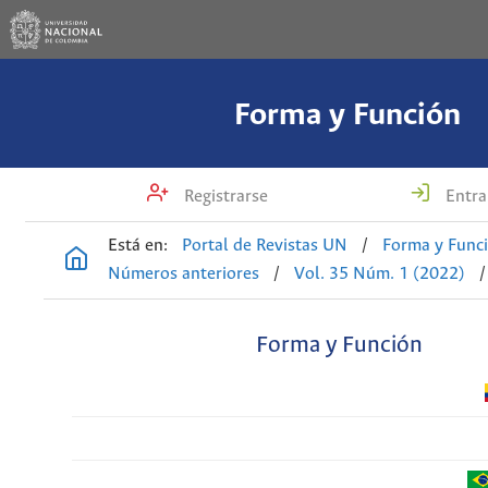
Forma y Función
Registrarse
Entra
Está en:
Portal de Revistas UN
/
Forma y Func
Números anteriores
/
Vol. 35 Núm. 1 (2022)
/
Forma y Función