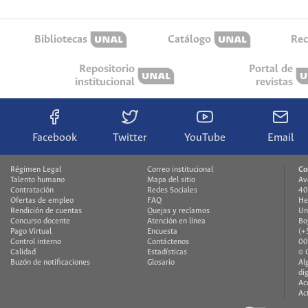
Bibliotecas
Catálogo
Rec
Repositorio
Portal de
institucional
revistas
Facebook
Twitter
YouTube
Email
Régimen Legal
Correo institucional
Co
Talento humano
Mapa del sitio
Av
Contratación
Redes Sociales
40
Ofertas de empleo
FAQ
He
Rendición de cuentas
Quejas y reclamos
Un
Concurso docente
Atención en línea
Bo
Pago Virtual
Encuesta
(+
Control interno
Contáctenos
00
Calidad
Estadísticas
© 
Buzón de notificaciones
Glosario
Al
di
Ac
Ac