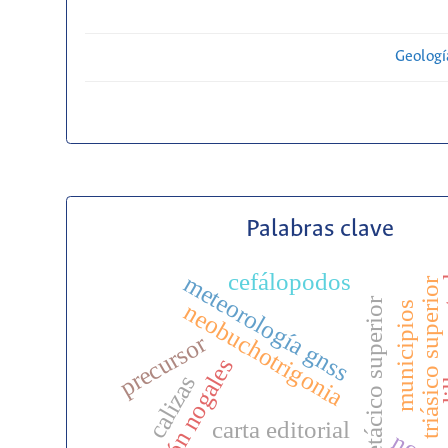
Geolog
Palabras clave
cefálopodos
meteorología gnss
cordil
triásico superior
cretácico superior
neobuchotrigonia
municipios
precursor
formación nogales
calizas
carta editorial