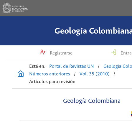
Geología Colombian
Registrarse
Entra
Está en:
Portal de Revistas UN
/
Geología Col
Números anteriores
/
Vol. 35 (2010)
/
Artículos para revisión
Geología Colombiana