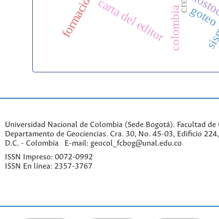
nosto
carta del editor
gote
colombia
si
Universidad Nacional de Colombia (Sede Bogotá). Facultad de 
Departamento de Geociencias. Cra. 30, No. 45-03, Edificio 224,
D.C. - Colombia E-mail: geocol_fcbog@unal.edu.co
ISSN Impreso: 0072-0992
ISSN En línea: 2357-3767