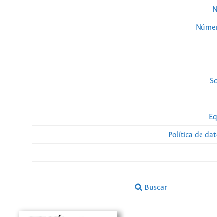
N
Númer
So
Eq
Política de da
Buscar