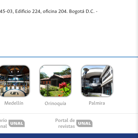
-03, Edificio 224, oficina 204. Bogotá D.C. -
Medellín
Palmira
Orinoquía
orio
Portal de
onal
revistas