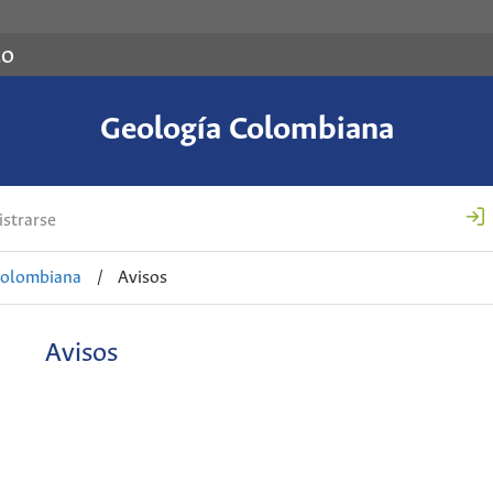
co
Geología Colombiana
strarse
Colombiana
/
Avisos
Avisos