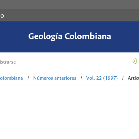
co
Geología Colombiana
strarse
Colombiana
/
Números anteriores
/
Vol. 22 (1997)
/
Artíc