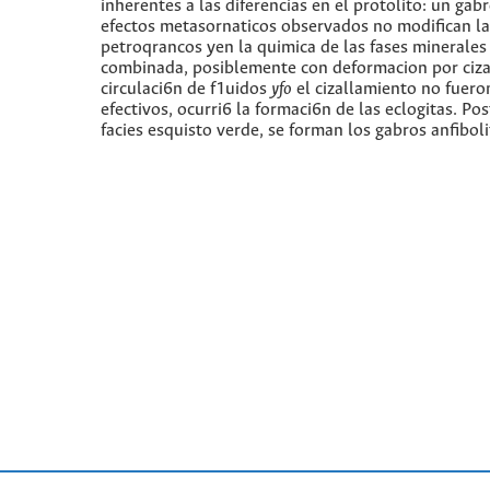
inherentes a las diferencias en el protolito: un gab
efectos metasornaticos observados no modifican la
petroqrancos yen la quimica de las fases minerales
combinada, posiblemente con deformacion por cizal
circulaci6n de f1uidos
yfo
el cizallamiento no fuero
efectivos, ocurri6 la formaci6n de las eclogitas. Po
facies esquisto verde, se forman los gabros anfibolit