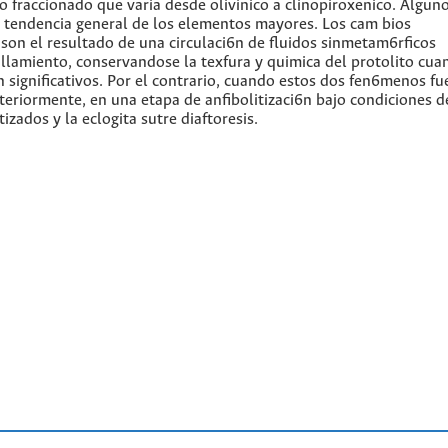
ro fraccionado que varia desde olivinico a clinopiroxenico. Algun
 tendencia general de los elementos mayores. Los cam bios
 son el resultado de una circulaci6n de fluidos sinmetam6rficos
lamiento, conservandose la texfura y quimica del protolito cua
n significativos. Por el contrario, cuando estos dos fen6menos f
steriormente, en una etapa de anfibolitizaci6n bajo condiciones d
izados y la eclogita sutre diaftoresis.