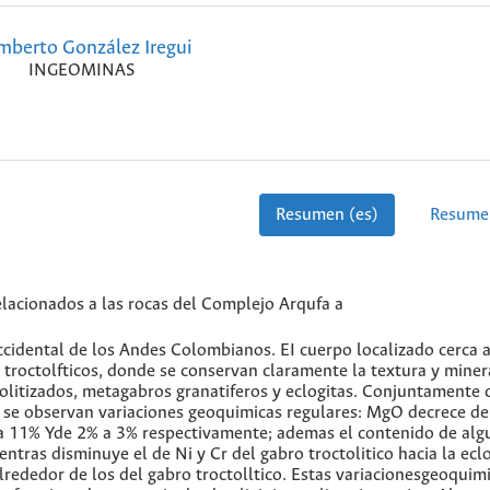
berto González Iregui
INGEOMINAS
Resumen (es)
Resume
lacionados a las rocas del Complejo Arqufa a
Occidental de los Andes Colombianos. EI cuerpo localizado cerca 
troctolfticos, donde se conservan claramente la textura y miner
bolitizados, metagabros granatiferos y eclogitas. Conjuntamente 
as se observan variaciones geoquimicas regulares: MgO decrece d
 11% Yde 2% a 3% respectivamente; ademas el contenido de alg
tras disminuye el de Ni y Cr del gabro troctolitico hacia la eclo
lrededor de los del gabro troctolltico. Estas variacionesgeoquim