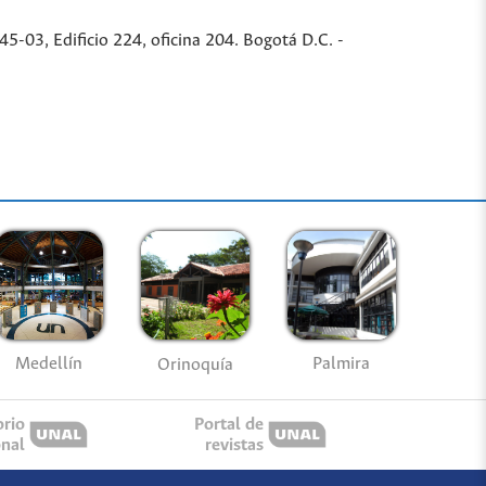
-03, Edificio 224, oficina 204. Bogotá D.C. -
Medellín
Palmira
Orinoquía
orio
Portal de
onal
revistas