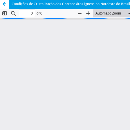
Condiçőes de Crlstalização dos Charnockitos Ígneos no Nordeste do Brasi