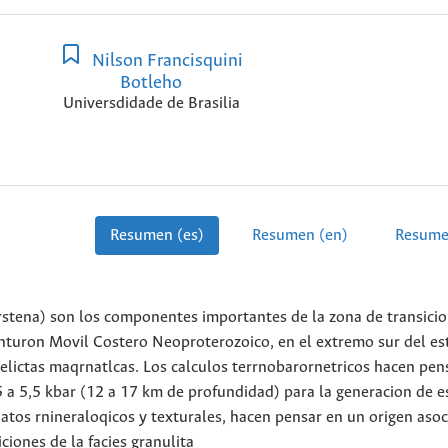
Nilson Francisquini
Botleho
Universdidade de Brasilia
Resumen (es)
Resumen (en)
Resume
erstena) son los componentes importantes de la zona de transici
inturon Movil Costero Neoproterozoico, en el extremo sur del es
relictas maqrnatlcas. Los calculos terrnobarornetricos hacen pen
a 5,5 kbar (12 a 17 km de profundidad) para la generacion de e
tos rnineraloqicos y texturales, hacen pensar en un origen asoc
ciones de la facies granulita