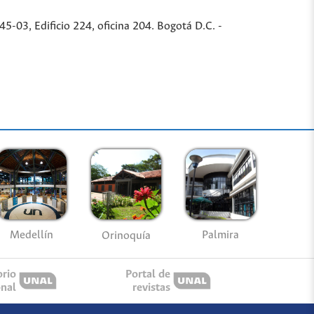
-03, Edificio 224, oficina 204. Bogotá D.C. -
Medellín
Palmira
Orinoquía
orio
Portal de
onal
revistas