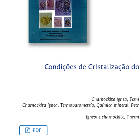
Condiçőes de Crlstalização d
Charnockita ígnea, Term
Charnockita ígnea, Termobarometría, Química mineral, Petro
Igneous charnockite, Therm
PDF