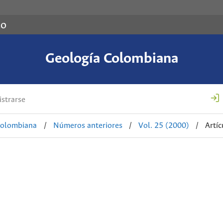
co
Geología Colombiana
strarse
Colombiana
/
Números anteriores
/
Vol. 25 (2000)
/
Artíc