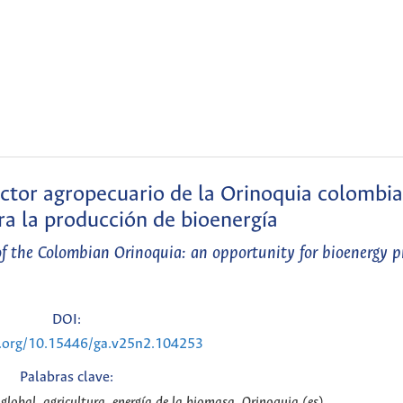
ctor agropecuario de la Orinoquia colombi
a la producción de bioenergía
of the Colombian Orinoquia: an opportunity for bioenergy 
DOI:
i.org/10.15446/ga.v25n2.104253
Palabras clave:
lobal, agricultura, energía de la biomasa, Orinoquia (es)