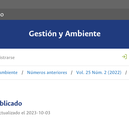
co
Gestión y Ambiente
strarse
 Ambiente
/
Números anteriores
/
Vol. 25 Núm. 2 (2022)
/
blicado
tualizado el 2023-10-03