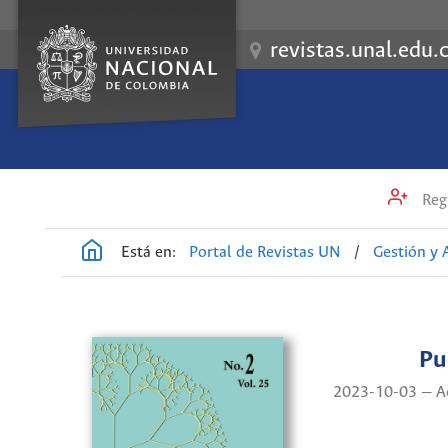
revistas.unal.edu.
Regi
Está en:
Portal de Revistas UN
/
Gestión y
Pu
2023-10-03 — Ac