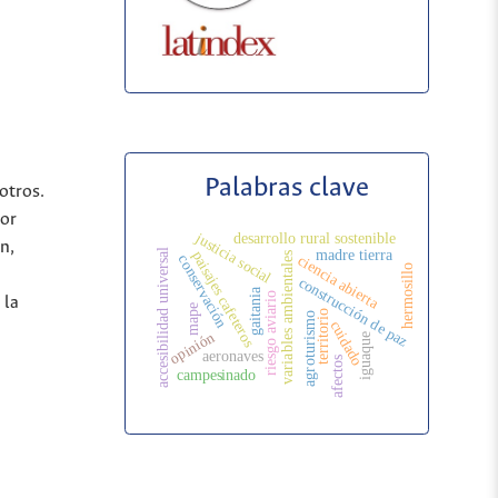
Palabras clave
otros.
por
justicia social
desarrollo rural sostenible
n,
accesibilidad universal
madre tierra
paisajes cafeteros
variables ambientales
conservación
ciencia abierta
hermosillo
construcción de paz
gaitania
riesgo aviario
 la
mape
territorio
agroturismo
cuidado
opinión
iguaque
aeronaves
afectos
campesinado