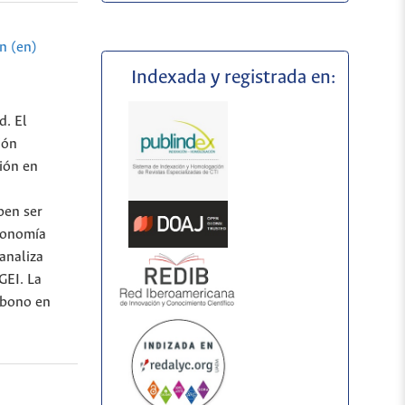
n (en)
Indexada y registrada en:
d. El
ión
ción en
ben ser
economía
analiza
GEI. La
rbono en