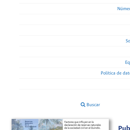
Númer
So
Eq
Política de da
Buscar
Pub