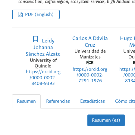
conservation, coffee region, ecosystem services, high Andean 
PDF (English)
Carlos A Dávila
Hugo 
Leidy
Cruz
M
Johanna
Universidad de
Unive
Sánchez Alzate
Manizales
Qu
University of
Quindío
https://orcid.org
https:/
https://orcid.org
/0000-0002-
/000
/0000-0002-
7291-1976
813
8408-9393
Resumen
Referencias
Estadísticas
Cómo cit
Resumen (es)