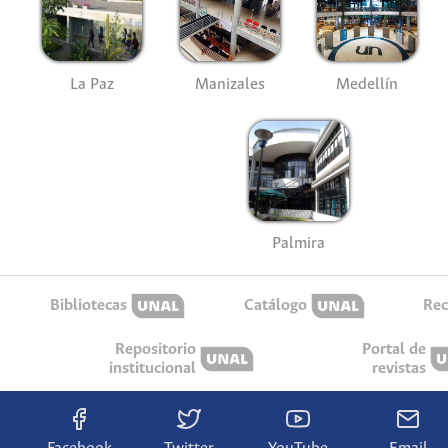
La Paz
Manizales
Medellín
Palmira
Bibliotecas
Catálogo
Rec
Repositorio
Portal de
institucional
revistas