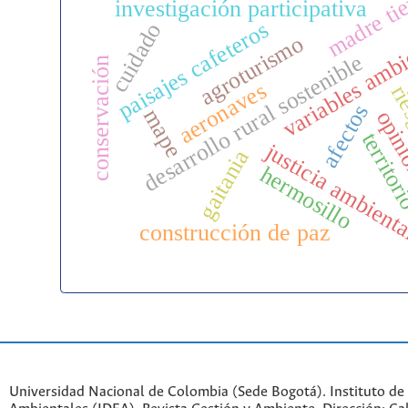
madre ti
investigación participativa
variables ambi
paisajes cafeteros
cuidado
agroturismo
desarrollo rural sostenible
conservación
aeronaves
rie
afectos
mape
opin
territo
justicia ambient
gaitania
hermosillo
construcción de paz
Universidad Nacional de Colombia (Sede Bogotá). Instituto de