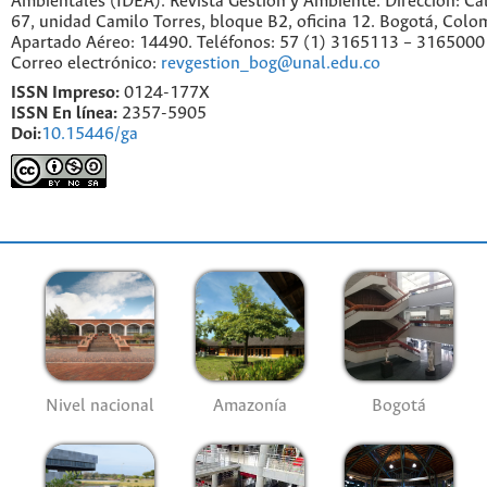
Ambientales (IDEA). Revista Gestión y Ambiente. Dirección: C
67, unidad Camilo Torres, bloque B2, oficina 12. Bogotá, Colo
Apartado Aéreo: 14490. Teléfonos: 57 (1) 3165113 – 3165000
Correo electrónico:
revgestion_bog@unal.edu.co
ISSN Impreso:
0124-177X
ISSN En línea:
2357-5905
Doi:
10.15446/ga
Nivel nacional
Amazonía
Bogotá