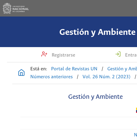
Gestión y Ambiente
Registrarse
Entra
Está en:
Portal de Revistas UN
/
Gestión y Am
Números anteriores
/
Vol. 26 Núm. 2 (2023)
/
Gestión y Ambiente
N