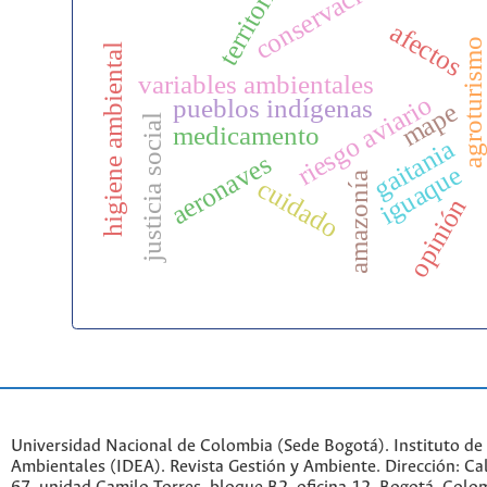
conservación
territorio
d
afectos
agroturismo
higiene ambiental
variables ambientales
riesgo aviario
pueblos indígenas
mape
justicia social
medicamento
gaitania
aeronaves
iguaque
amazonía
cuidado
opinión
Universidad Nacional de Colombia (Sede Bogotá). Instituto de
Ambientales (IDEA). Revista Gestión y Ambiente. Dirección: C