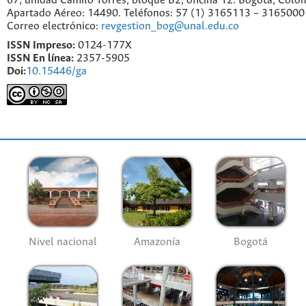
67, unidad Camilo Torres, bloque B2, oficina 12. Bogotá, Colo
Apartado Aéreo: 14490. Teléfonos: 57 (1) 3165113 – 3165000
Correo electrónico:
revgestion_bog@unal.edu.co
ISSN Impreso:
0124-177X
ISSN En línea:
2357-5905
Doi:
10.15446/ga
Nivel nacional
Amazonía
Bogotá