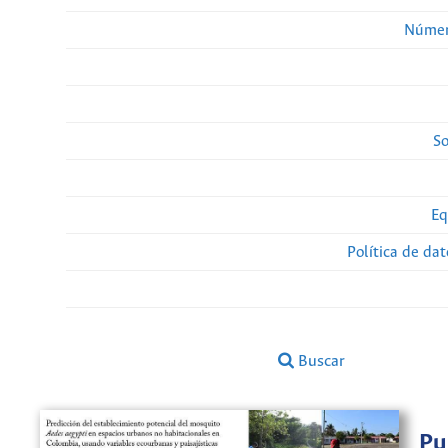
Númer
So
Eq
Política de da
Buscar
Pu