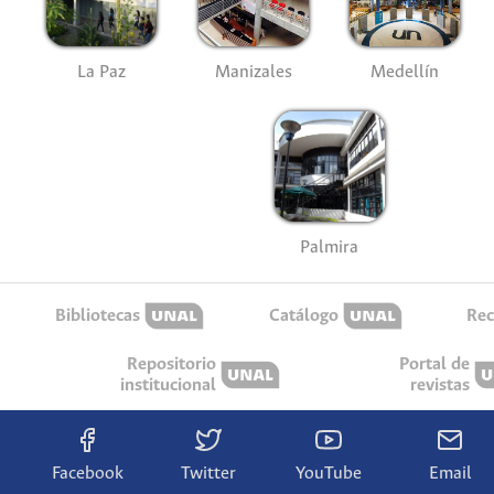
La Paz
Manizales
Medellín
Palmira
Bibliotecas
Catálogo
Rec
Repositorio
Portal de
institucional
revistas
Facebook
Twitter
YouTube
Email