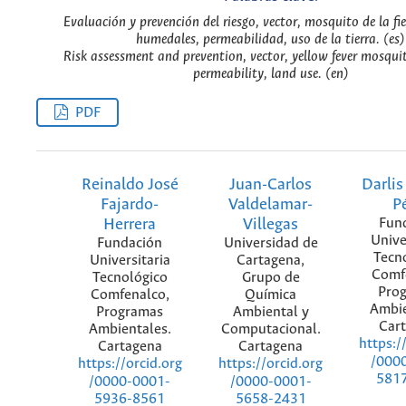
Evaluación y prevención del riesgo, vector, mosquito de la fi
humedales, permeabilidad, uso de la tierra. (es)
Risk assessment and prevention, vector, yellow fever mosqui
permeability, land use. (en)
PDF
Reinaldo José
Juan-Carlos
Darlis
Fajardo-
Valdelamar-
P
Herrera
Villegas
Fun
Unive
Fundación
Universidad de
Tecn
Universitaria
Cartagena,
Comf
Tecnológico
Grupo de
Pro
Comfenalco,
Química
Ambie
Programas
Ambiental y
Car
Ambientales.
Computacional.
https:/
Cartagena
Cartagena
/000
https://orcid.org
https://orcid.org
581
/0000-0001-
/0000-0001-
5936-8561
5658-2431