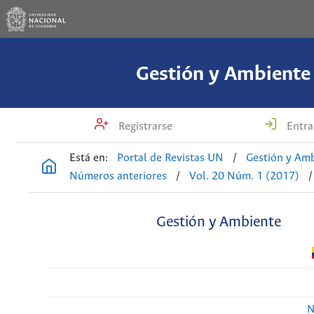
Gestión y Ambiente
Registrarse
Entra
Está en:
Portal de Revistas UN
/
Gestión y Am
Números anteriores
/
Vol. 20 Núm. 1 (2017)
/
Gestión y Ambiente
N