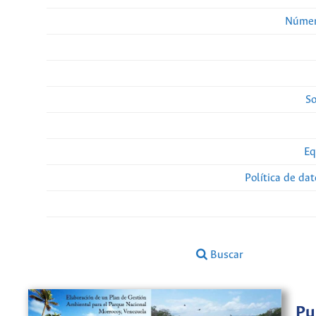
Númer
So
Eq
Política de da
Buscar
Pu