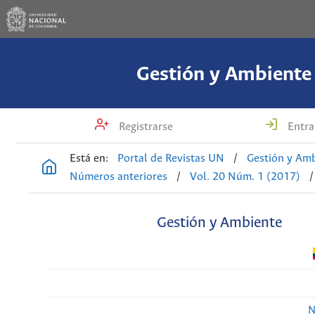
Gestión y Ambiente
Registrarse
Entra
Está en:
Portal de Revistas UN
/
Gestión y Am
Números anteriores
/
Vol. 20 Núm. 1 (2017)
/
Gestión y Ambiente
N