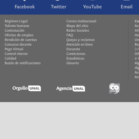
Facebook
Twitter
YouTube
Email
Régimen Legal
Correo institucional
Co
Talento humano
Mapa del sitio
Av
Contratación
Redes Sociales
40
Ofertas de empleo
FAQ
He
Rendición de cuentas
Quejas y reclamos
Un
Concurso docente
Atención en línea
Bo
Pago Virtual
Encuesta
(+
Control interno
Contáctenos
00
Calidad
Estadísticas
© 
Buzón de notificaciones
Glosario
Al
di
Ac
Ac