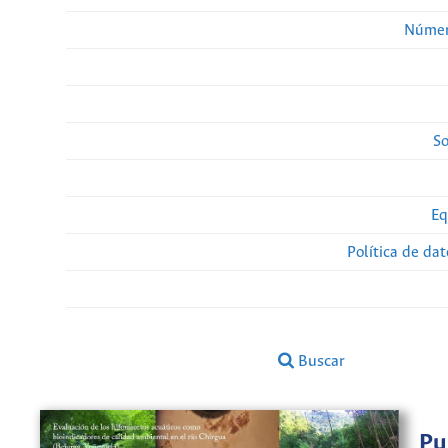
Númer
So
Eq
Política de da
Buscar
Pu