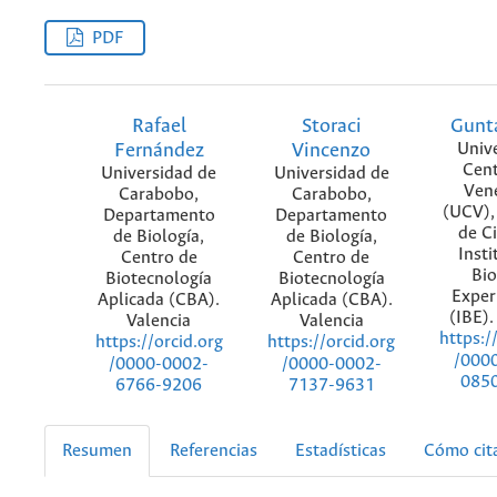
PDF
Rafael
Storaci
Gunt
Fernández
Vincenzo
Univ
Cent
Universidad de
Universidad de
Ven
Carabobo,
Carabobo,
(UCV),
Departamento
Departamento
de Ci
de Biología,
de Biología,
Insti
Centro de
Centro de
Bio
Biotecnología
Biotecnología
Exper
Aplicada (CBA).
Aplicada (CBA).
(IBE).
Valencia
Valencia
https:/
https://orcid.org
https://orcid.org
/000
/0000-0002-
/0000-0002-
085
6766-9206
7137-9631
Resumen
Referencias
Estadísticas
Cómo cit