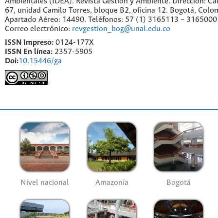
Ambientales (IDEA). Revista Gestión y Ambiente. Dirección: C
67, unidad Camilo Torres, bloque B2, oficina 12. Bogotá, Colo
Apartado Aéreo: 14490. Teléfonos: 57 (1) 3165113 – 3165000
Correo electrónico:
revgestion_bog@unal.edu.co
ISSN Impreso:
0124-177X
ISSN En línea:
2357-5905
Doi:
10.15446/ga
Nivel nacional
Amazonía
Bogotá