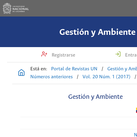
Gestión y Ambiente
Registrarse
Entra
Está en:
Portal de Revistas UN
/
Gestión y Am
Números anteriores
/
Vol. 20 Núm. 1 (2017)
/
Gestión y Ambiente
N