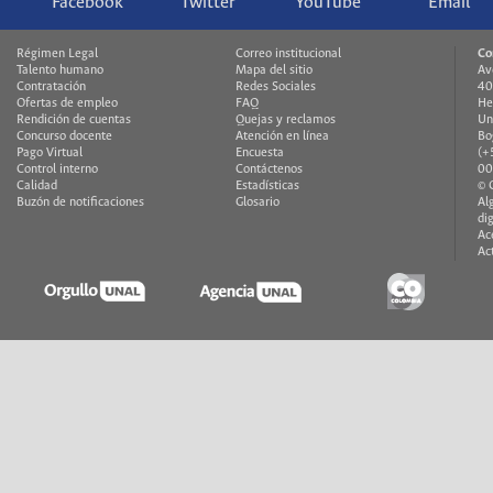
Facebook
Twitter
YouTube
Email
Régimen Legal
Correo institucional
Co
Talento humano
Mapa del sitio
Av
Contratación
Redes Sociales
40
Ofertas de empleo
FAQ
He
Rendición de cuentas
Quejas y reclamos
Un
Concurso docente
Atención en línea
Bo
Pago Virtual
Encuesta
(+
Control interno
Contáctenos
00
Calidad
Estadísticas
© 
Buzón de notificaciones
Glosario
Al
di
Ac
Ac