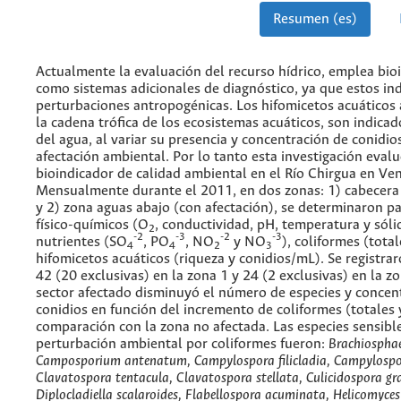
Resumen (es)
Actualmente la evaluación del recurso hídrico, emplea bio
como sistemas adicionales de diagnóstico, ya que estos in
perturbaciones antropogénicas. Los hifomicetos acuáticos a
la cadena trófica de los ecosistemas acuáticos, son indicad
del agua, al variar su presencia y concentración de conidio
afectación ambiental. Por lo tanto esta investigación evalu
bioindicador de calidad ambiental en el Río Chirgua en Ve
Mensualmente durante el 2011, en dos zonas: 1) cabecera 
y 2) zona aguas abajo (con afectación), se determinaron p
físico-químicos (O
, conductividad, pH, temperatura y sóli
2
-2
-3
-2
-3
nutrientes (SO
, PO
, NO
y NO
), coliformes (total
4
4
2
3
hifomicetos acuáticos (riqueza y conidios/mL). Se registrar
42 (20 exclusivas) en la zona 1 y 24 (2 exclusivas) en la zo
sector afectado disminuyó el número de especies y concen
conidios en función del incremento de coliformes (totales y
comparación con la zona no afectada. Las especies sensible
perturbación ambiental por coliformes fueron:
Brachiosphae
Camposporium antenatum,
Campylospora filicladia, Campylospo
Clavatospora tentacula,
Clavatospora stellata,
Culicidospora gr
Diplocladiella scalaroides,
Flabellospora acuminata, Helicomyces 