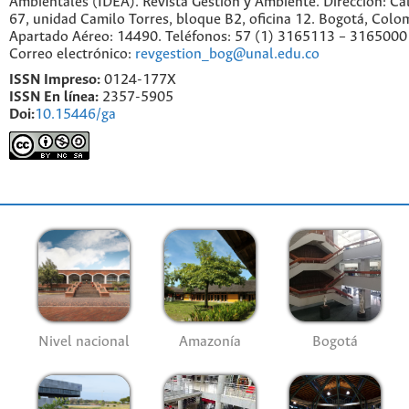
Ambientales (IDEA). Revista Gestión y Ambiente. Dirección: C
67, unidad Camilo Torres, bloque B2, oficina 12. Bogotá, Colo
Apartado Aéreo: 14490. Teléfonos: 57 (1) 3165113 – 3165000
Correo electrónico:
revgestion_bog@unal.edu.co
ISSN Impreso:
0124-177X
ISSN En línea:
2357-5905
Doi:
10.15446/ga
Nivel nacional
Amazonía
Bogotá