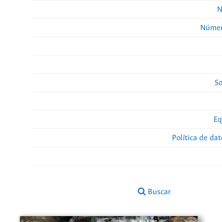
N
Númer
So
Eq
Política de da
Buscar