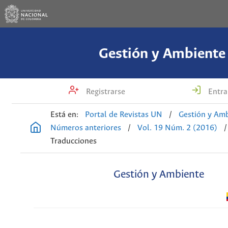
Gestión y Ambiente
Registrarse
Entra
Está en:
Portal de Revistas UN
/
Gestión y Am
Números anteriores
/
Vol. 19 Núm. 2 (2016)
/
Traducciones
Gestión y Ambiente