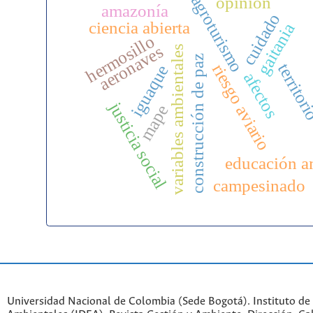
agroturismo
opinión
amazonía
cuidado
ciencia abierta
gaitania
hermosillo
aeronaves
variables ambientales
construcción de paz
territor
riesgo aviario
iguaque
afectos
justicia social
mape
educación a
campesinado
Universidad Nacional de Colombia (Sede Bogotá). Instituto de