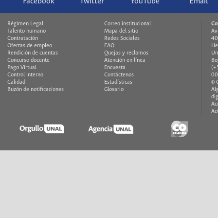
Facebook
Twitter
YouTube
Email
Régimen Legal
Correo institucional
Co
Talento humano
Mapa del sitio
Av
Contratación
Redes Sociales
40
Ofertas de empleo
FAQ
He
Rendición de cuentas
Quejas y reclamos
Un
Concurso docente
Atención en línea
Bo
Pago Virtual
Encuesta
(+
Control interno
Contáctenos
00
Calidad
Estadísticas
© 
Buzón de notificaciones
Glosario
Al
di
Ac
Ac