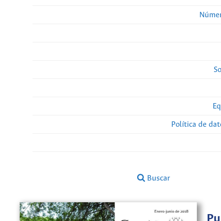
Númer
So
Eq
Política de da
Buscar
Pu