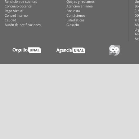
Rendición de cuentas
Quejas y reclamos
Un
Concurso docente
Atención en línea
Bo
Pago Virtual
Encuesta
(+
Control interno
Contáctenos
00
Calidad
Estadísticas
© 
Buzón de notificaciones
Glosario
Al
di
Ac
Ac