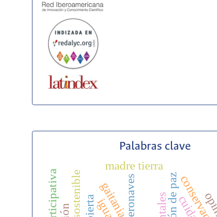
Palabras clave
madre tierra
conservaci
aeronaves
gaitania
opi
cuidado
iguaque