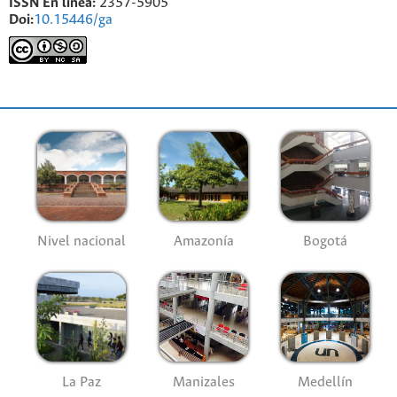
ISSN En línea:
2357-5905
Doi:
10.15446/ga
Nivel nacional
Amazonía
Bogotá
La Paz
Manizales
Medellín