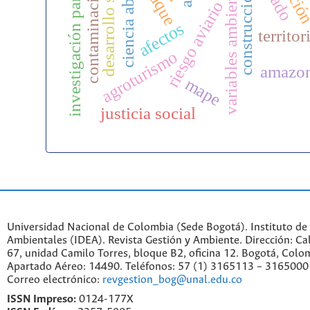
investigación participativa
desarrollo sostenible
construcción de paz
variables ambientales
ciencia abierta
contaminación
riesgo aviario
afectos
territor
agroturismo
amazo
mape
justicia social
Universidad Nacional de Colombia (Sede Bogotá). Instituto de
Ambientales (IDEA). Revista Gestión y Ambiente. Dirección: C
67, unidad Camilo Torres, bloque B2, oficina 12. Bogotá, Colo
Apartado Aéreo: 14490. Teléfonos: 57 (1) 3165113 – 3165000
Correo electrónico:
revgestion_bog@unal.edu.co
ISSN Impreso:
0124-177X