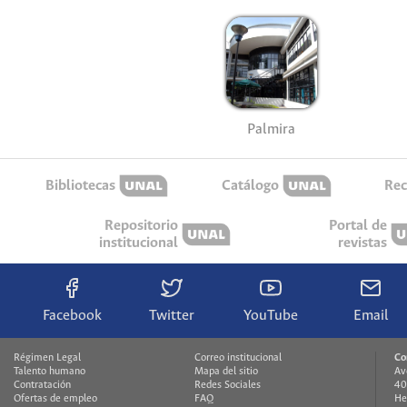
Palmira
Bibliotecas
Catálogo
Rec
Repositorio
Portal de
institucional
revistas
Facebook
Twitter
YouTube
Email
Régimen Legal
Correo institucional
Co
Talento humano
Mapa del sitio
Av
Contratación
Redes Sociales
40
Ofertas de empleo
FAQ
He