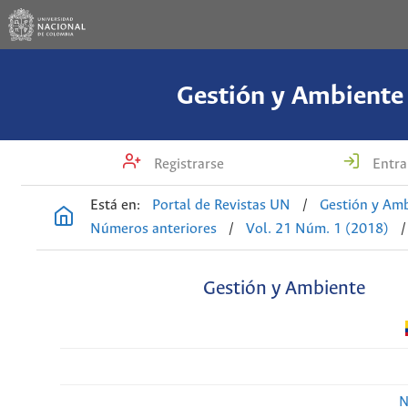
Gestión y Ambiente
Registrarse
Entra
Está en:
Portal de Revistas UN
/
Gestión y Am
Números anteriores
/
Vol. 21 Núm. 1 (2018)
/
Gestión y Ambiente
N