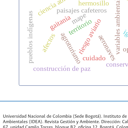
ciencia abierta
variables ambientales
ac
hermosillo
paisajes cafeteros
pueblos indígenas
mape
gaitania
territorio
riesgo aviario
i
agroturismo
afectos
aeronaves
o
cuidado
conser
construcción de paz
Universidad Nacional de Colombia (Sede Bogotá). Instituto de
Ambientales (IDEA). Revista Gestión y Ambiente. Dirección: C
67, unidad Camilo Torres, bloque B2, oficina 12. Bogotá, Colo