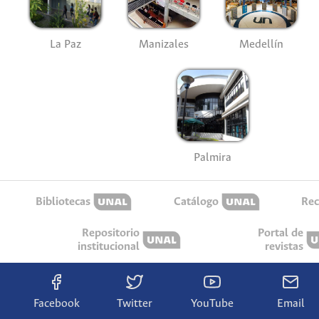
La Paz
Manizales
Medellín
Palmira
Bibliotecas
Catálogo
Rec
Repositorio
Portal de
institucional
revistas
Facebook
Twitter
YouTube
Email