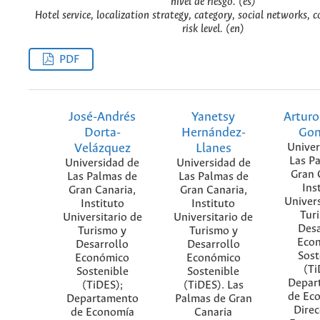
nivel de riesgo. (es)
Hotel service, localization strategy, category, social networks, co
risk level. (en)
PDF
José-Andrés
Yanetsy
Arturo
Dorta-
Hernández-
Gon
Velázquez
Llanes
Univer
Las P
Universidad de
Universidad de
Gran 
Las Palmas de
Las Palmas de
Ins
Gran Canaria,
Gran Canaria,
Univers
Instituto
Instituto
Tur
Universitario de
Universitario de
Desa
Turismo y
Turismo y
Eco
Desarrollo
Desarrollo
Sost
Económico
Económico
(Ti
Sostenible
Sostenible
Depar
(TiDES);
(TiDES). Las
de Ec
Departamento
Palmas de Gran
Direc
de Economía
Canaria