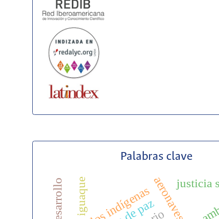
Palabras clave
aeronaves
justicia 
iguaque
pueblos indígenas
variables am