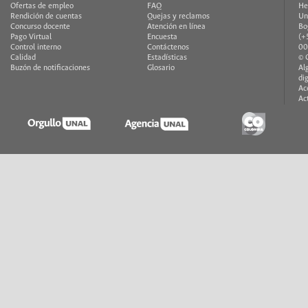
Ofertas de empleo
FAQ
He
Rendición de cuentas
Quejas y reclamos
Un
Concurso docente
Atención en línea
Bo
Pago Virtual
Encuesta
(+
Control interno
Contáctenos
00
Calidad
Estadísticas
© 
Buzón de notificaciones
Glosario
Al
di
Ac
Ac