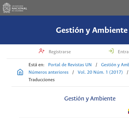
Gestión y Ambiente
Registrarse
Entra
Está en:
Portal de Revistas UN
/
Gestión y Am
Números anteriores
/
Vol. 20 Núm. 1 (2017)
/
Traducciones
Gestión y Ambiente