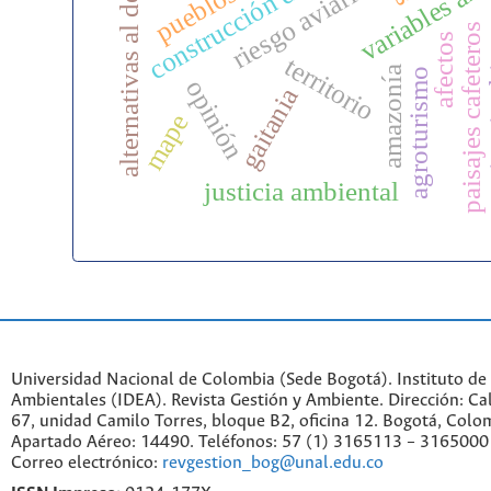
alternativas al desarrollo
construcción de paz
riesgo aviario
paisajes cafeteros
cie
afectos
territorio
amazonía
agroturismo
opinión
gaitania
mape
justicia ambiental
Universidad Nacional de Colombia (Sede Bogotá). Instituto de
Ambientales (IDEA). Revista Gestión y Ambiente. Dirección: C
67, unidad Camilo Torres, bloque B2, oficina 12. Bogotá, Colo
Apartado Aéreo: 14490. Teléfonos: 57 (1) 3165113 – 3165000
Correo electrónico:
revgestion_bog@unal.edu.co