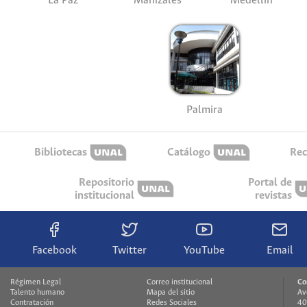
La Paz
Manizales
Medellín
Palmira
Bibliotecas
Catálogo
Rec
Repositorio
Portal de
institucional
revistas
Facebook
Twitter
YouTube
Email
Régimen Legal
Correo institucional
Co
Talento humano
Mapa del sitio
Av
Contratación
Redes Sociales
40