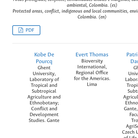
ambiental, Colombia. (es)
Protected areas, conflict, indigenous and local communities, env
Colombia. (en)
PDF
Kobe De
Evert Thomas
Patr
Pourcq
Bioversity
Da
International,
Ghent
G
Regional Office
University,
Univ
for the Americas.
Laboratory of
Labor
Lima
Tropical and
Tropi
Subtropical
Subt
Agriculture and
Agricu
Ethnobotany;
Ethno
Conflict and
Gante,
Development
Facu
Studies. Gante
Tro
AgriS
Czech U