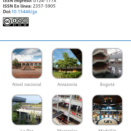
ISSN Impreso:
0124-177X
ISSN En línea:
2357-5905
Doi:
10.15446/ga
Nivel nacional
Amazonía
Bogotá