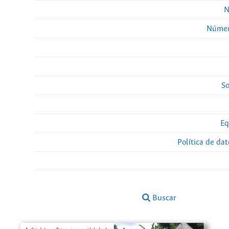
N
Númer
So
Eq
Política de da
Buscar