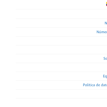
N
Númer
So
Eq
Política de da