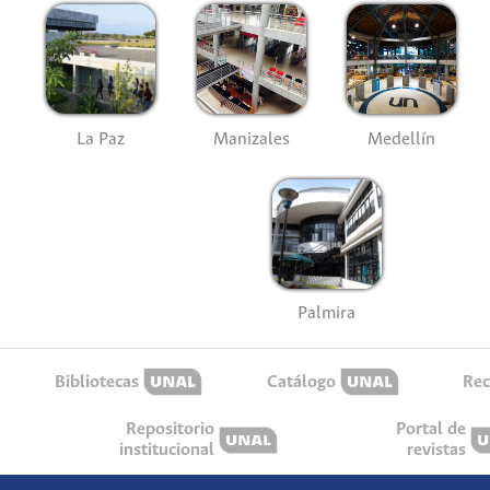
La Paz
Manizales
Medellín
Palmira
Bibliotecas
Catálogo
Rec
Repositorio
Portal de
institucional
revistas