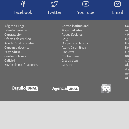
Facebook
Twitter
YouTube
Email
Régimen Legal
Correo institucional
Co
Talento humano
Mapa del sitio
Av
Contratación
Redes Sociales
40
Ofertas de empleo
FAQ
He
Rendición de cuentas
Quejas y reclamos
Un
Concurso docente
Atención en línea
Bo
Pago Virtual
Encuesta
(+
Control interno
Contáctenos
00
Calidad
Estadísticas
© 
Buzón de notificaciones
Glosario
Al
di
Ac
Ac