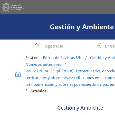
Gestión y Ambiente
Registrarse
Entra
Está en:
Portal de Revistas UN
/
Gestión y Am
Números anteriores
/
Vol. 21 Núm. 2Supl (2018): Extractivismo, derech
territoriales y alternativas: reflexiones en el cont
latinoamericano y sobre el pos-acuerdo de paz e
/
Artículos
Gestión y Ambiente