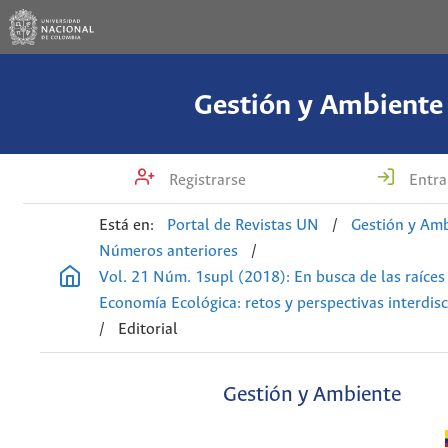
Gestión y Ambiente
Registrarse
Entra
Está en:
Portal de Revistas UN
/
Gestión y Am
Números anteriores
/
Vol. 21 Núm. 1supl (2018): En busca de las raíces
Economía Ecológica: retos y perspectivas interdisc
/
Editorial
Gestión y Ambiente