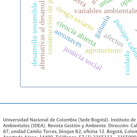
construcción de paz
alternativas al desarrollo
desarrollo sostenible
riesgo aviario
te
variables ambiental
gaitania
paisajes caf
ciencia abierta
aeronaves
afectos
justicia social
agroturismo
cuidado
Universidad Nacional de Colombia (Sede Bogotá). Instituto de
Ambientales (IDEA). Revista Gestión y Ambiente. Dirección: C
67, unidad Camilo Torres, bloque B2, oficina 12. Bogotá, Colo