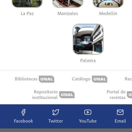
La Paz
Manizales
Medellín
Palmira
Bibliotecas
Catálogo
Rec
Repositorio
Portal de
institucional
revistas
Facebook
Twitter
YouTube
Email