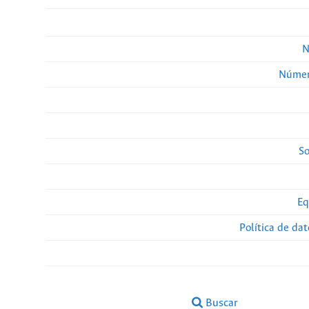
N
Númer
So
Eq
Política de da
Buscar