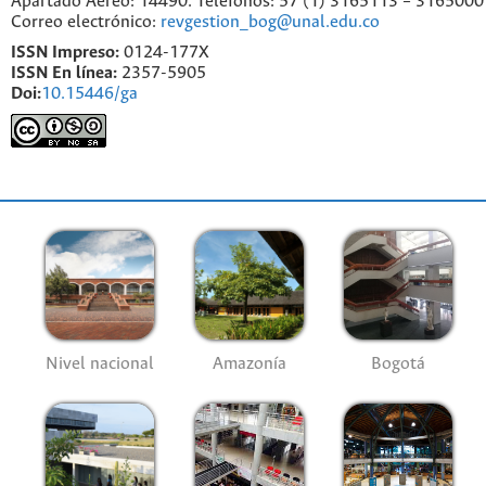
Apartado Aéreo: 14490. Teléfonos: 57 (1) 3165113 – 3165000
Correo electrónico:
revgestion_bog@unal.edu.co
ISSN Impreso:
0124-177X
ISSN En línea:
2357-5905
Doi:
10.15446/ga
Nivel nacional
Amazonía
Bogotá