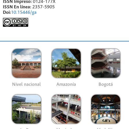
ISSN Impreso:
0124-177X
ISSN En línea:
2357-5905
Doi:
10.15446/ga
Nivel nacional
Amazonía
Bogotá