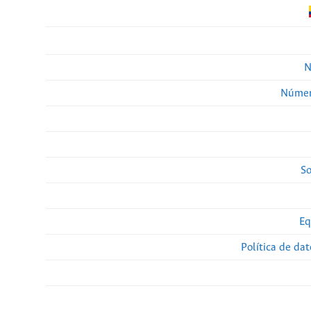
N
Númer
So
Eq
Política de da