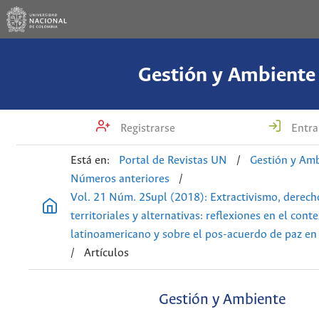
Gestión y Ambiente
Registrarse
Entra
Está en:
Portal de Revistas UN
/
Gestión y Am
Números anteriores
/
Vol. 21 Núm. 2Supl (2018): Extractivismo, derech
territoriales y alternativas: reflexiones en el cont
latinoamericano y sobre el pos-acuerdo de paz e
/
Artículos
Gestión y Ambiente