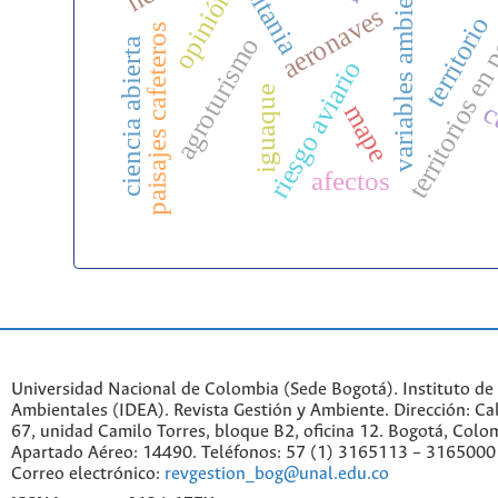
variables ambientales
territorios en 
gaitania
opinión
aeronaves
territorio
paisajes cafeteros
agroturismo
ciencia abierta
riesgo aviario
iguaque
c
mape
afectos
Universidad Nacional de Colombia (Sede Bogotá). Instituto de
Ambientales (IDEA). Revista Gestión y Ambiente. Dirección: C
67, unidad Camilo Torres, bloque B2, oficina 12. Bogotá, Colo
Apartado Aéreo: 14490. Teléfonos: 57 (1) 3165113 – 3165000
Correo electrónico:
revgestion_bog@unal.edu.co