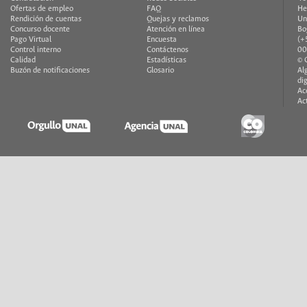
Ofertas de empleo
FAQ
He
Rendición de cuentas
Quejas y reclamos
Un
Concurso docente
Atención en línea
Bo
Pago Virtual
Encuesta
(+
Control interno
Contáctenos
00
Calidad
Estadísticas
© 
Buzón de notificaciones
Glosario
Al
di
Ac
Ac