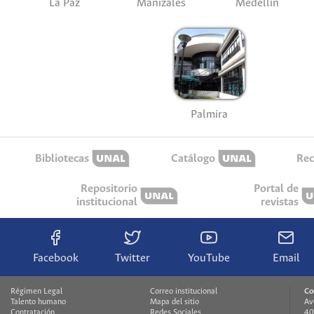
La Paz
Manizales
Medellín
Palmira
Bibliotecas
Catálogo
Rec
Repositorio
Portal de
institucional
revistas
Facebook
Twitter
YouTube
Email
Régimen Legal
Correo institucional
Co
Talento humano
Mapa del sitio
Av
Contratación
Redes Sociales
40