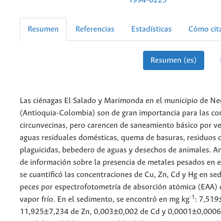
1994-0225
Resumen
Referencias
Estadísticas
Cómo cit
Resumen (es)
Las ciénagas El Salado y Marimonda en el municipio de Ne
(Antioquia-Colombia) son de gran importancia para las c
circunvecinas, pero carencen de saneamiento básico por v
aguas residuales domésticas, quema de basuras, residuos 
plaguicidas, bebedero de aguas y desechos de animales. An
de información sobre la presencia de metales pesados en e
se cuantificó las concentraciones de Cu, Zn, Cd y Hg en se
peces por espectrofotometría de absorción atómica (EAA) 
-1
vapor frío. En el sedimento, se encontró en mg kg
: 7,519
11,925±7,234 de Zn, 0,003±0,002 de Cd y 0,0001±0,0006