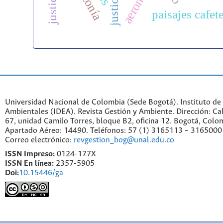
aeronaves
paisajes cafet
Universidad Nacional de Colombia (Sede Bogotá). Instituto de
Ambientales (IDEA). Revista Gestión y Ambiente. Dirección: C
67, unidad Camilo Torres, bloque B2, oficina 12. Bogotá, Colo
Apartado Aéreo: 14490. Teléfonos: 57 (1) 3165113 – 3165000
Correo electrónico:
revgestion_bog@unal.edu.co
ISSN Impreso:
0124-177X
ISSN En línea:
2357-5905
Doi:
10.15446/ga