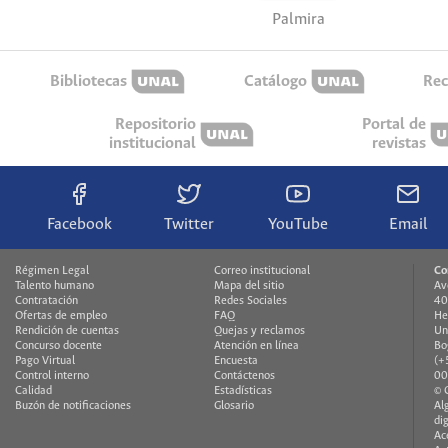
Palmira
Bibliotecas
Catálogo
Rec
Repositorio
Portal de
institucional
revistas
Facebook
Twitter
YouTube
Email
Régimen Legal
Correo institucional
Co
Talento humano
Mapa del sitio
Av
Contratación
Redes Sociales
40
Ofertas de empleo
FAQ
He
Rendición de cuentas
Quejas y reclamos
Un
Concurso docente
Atención en línea
Bo
Pago Virtual
Encuesta
(+
Control interno
Contáctenos
00
Calidad
Estadísticas
© 
Buzón de notificaciones
Glosario
Al
di
Ac