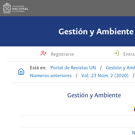
Gestión y Ambiente
Registrarse
Entra
Está en:
Portal de Revistas UN
/
Gestión y Am
Números anteriores
/
Vol. 23 Núm. 2 (2020)
/
Gestión y Ambiente
N