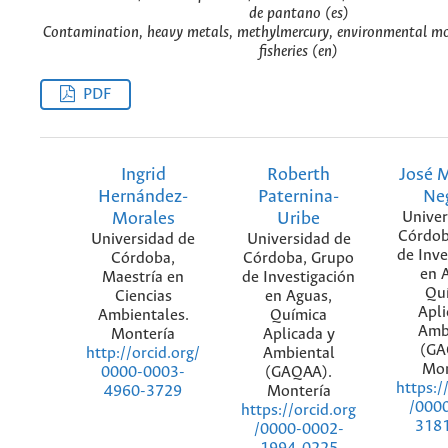
de pantano (es)
Contamination, heavy metals, methylmercury, environmental m
fisheries (en)
PDF
Ingrid
Roberth
José 
Hernández-
Paternina-
Ne
Morales
Uribe
Univer
Córdob
Universidad de
Universidad de
de Inve
Córdoba,
Córdoba, Grupo
en 
Maestría en
de Investigación
Qu
Ciencias
en Aguas,
Apli
Ambientales.
Química
Amb
Montería
Aplicada y
(GA
Ambiental
http://orcid.org/
Mon
(GAQAA).
0000-0003-
https:/
Montería
4960-3729
/000
https://orcid.org
318
/0000-0002-