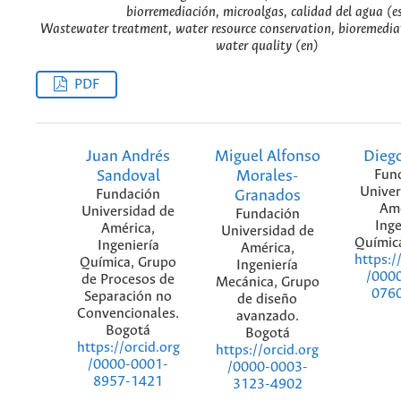
biorremediación, microalgas, calidad del agua (e
Wastewater treatment, water resource conservation, bioremedia
water quality (en)
PDF
Juan Andrés
Miguel Alfonso
Dieg
Sandoval
Morales-
Fun
Univer
Fundación
Granados
Amé
Universidad de
Fundación
Inge
América,
Universidad de
Químic
Ingeniería
América,
https:/
Química, Grupo
Ingeniería
/000
de Procesos de
Mecánica, Grupo
076
Separación no
de diseño
Convencionales.
avanzado.
Bogotá
Bogotá
https://orcid.org
https://orcid.org
/0000-0001-
/0000-0003-
8957-1421
3123-4902