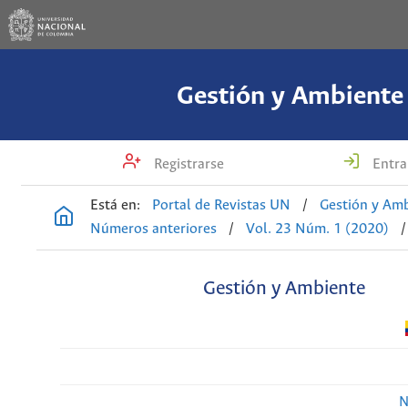
Gestión y Ambiente
Registrarse
Entra
Está en:
Portal de Revistas UN
/
Gestión y Am
Números anteriores
/
Vol. 23 Núm. 1 (2020)
/
Gestión y Ambiente
N