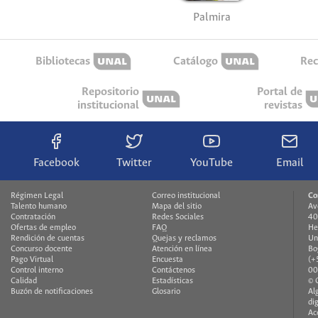
Palmira
Bibliotecas
Catálogo
Rec
Repositorio
Portal de
institucional
revistas
Facebook
Twitter
YouTube
Email
Régimen Legal
Correo institucional
Co
Talento humano
Mapa del sitio
Av
Contratación
Redes Sociales
40
Ofertas de empleo
FAQ
He
Rendición de cuentas
Quejas y reclamos
Un
Concurso docente
Atención en línea
Bo
Pago Virtual
Encuesta
(+
Control interno
Contáctenos
00
Calidad
Estadísticas
© 
Buzón de notificaciones
Glosario
Al
di
Ac