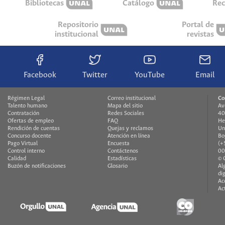
Bibliotecas
Catálogo
Rec
Repositorio
Portal de
institucional
revistas
Facebook
Twitter
YouTube
Email
Régimen Legal
Correo institucional
Co
Talento humano
Mapa del sitio
Av
Contratación
Redes Sociales
40
Ofertas de empleo
FAQ
He
Rendición de cuentas
Quejas y reclamos
Un
Concurso docente
Atención en línea
Bo
Pago Virtual
Encuesta
(+
Control interno
Contáctenos
00
Calidad
Estadísticas
© 
Buzón de notificaciones
Glosario
Al
di
Ac
Ac