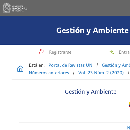
Gestión y Ambiente
Registrarse
Entra
Está en:
Portal de Revistas UN
/
Gestión y Am
Números anteriores
/
Vol. 23 Núm. 2 (2020)
/
Gestión y Ambiente
N