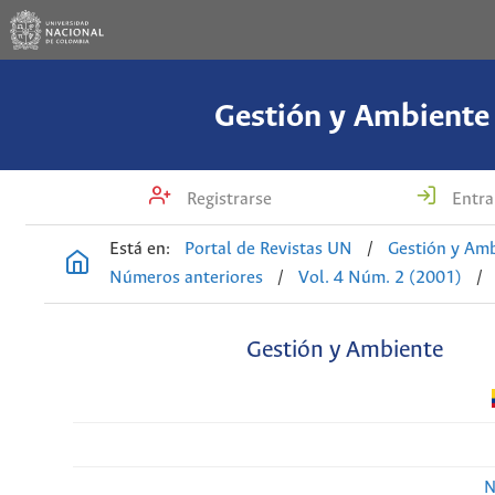
Gestión y Ambiente
Registrarse
Entra
Está en:
Portal de Revistas UN
/
Gestión y Am
Números anteriores
/
Vol. 4 Núm. 2 (2001)
/
Gestión y Ambiente
N