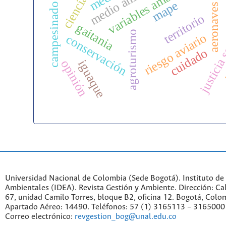
variables ambientales
medio ambiente
ac
mape
campesinado
aeronaves
territorio
gaitania
justicia 
agroturismo
riesgo aviario
conservación
cuidado
opinión
iguaque
Universidad Nacional de Colombia (Sede Bogotá). Instituto de
Ambientales (IDEA). Revista Gestión y Ambiente. Dirección: C
67, unidad Camilo Torres, bloque B2, oficina 12. Bogotá, Colo
Apartado Aéreo: 14490. Teléfonos: 57 (1) 3165113 – 3165000
Correo electrónico:
revgestion_bog@unal.edu.co