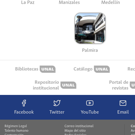
La Paz
Manizales
Medellín
Palmira
Bibliotecas
Catálogo
Rec
Repositorio
Portal de
institucional
revistas
Facebook
Twitter
YouTube
Email
Régimen Legal
Correo institucional
Co
Talento humano
Mapa del sitio
Av