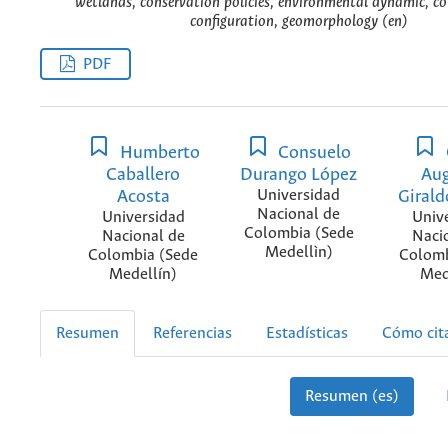
wetlands, conservation policies, environmental dynamic, co
configuration, geomorphology (en)
PDF
Humberto
Consuelo
Caballero
Durango López
Au
Acosta
Universidad
Girald
Nacional de
Universidad
Univ
Colombia (Sede
Nacional de
Naci
Medellìn)
Colombia (Sede
Colomb
Medellín)
Med
Resumen
Referencias
Estadísticas
Cómo cit
Resumen (es)