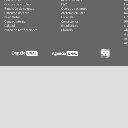
Contratación
Redes Sociales
40
Ofertas de empleo
FAQ
He
Rendición de cuentas
Quejas y reclamos
Un
Concurso docente
Atención en línea
Bo
Pago Virtual
Encuesta
(+
Control interno
Contáctenos
00
Calidad
Estadísticas
© 
Buzón de notificaciones
Glosario
Al
di
Ac
Ac