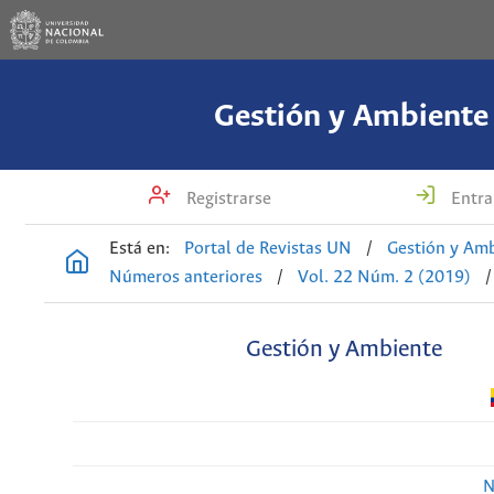
Gestión y Ambiente
Registrarse
Entra
Está en:
Portal de Revistas UN
/
Gestión y Am
Números anteriores
/
Vol. 22 Núm. 2 (2019)
/
Gestión y Ambiente
N