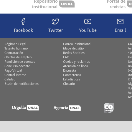
Repositorio
Portal de
institucional
revistas
Facebook
Twitter
YouTube
Email
Régimen Legal
Correo institucional
Co
Talento humano
Mapa del sitio
Av
Contratación
Redes Sociales
40
Ofertas de empleo
FAQ
He
Rendición de cuentas
Quejas y reclamos
Un
Concurso docente
Atención en línea
Bo
Pago Virtual
Encuesta
(+
Control interno
Contáctenos
00
Calidad
Estadísticas
© 
Buzón de notificaciones
Glosario
Al
di
Ac
Ac