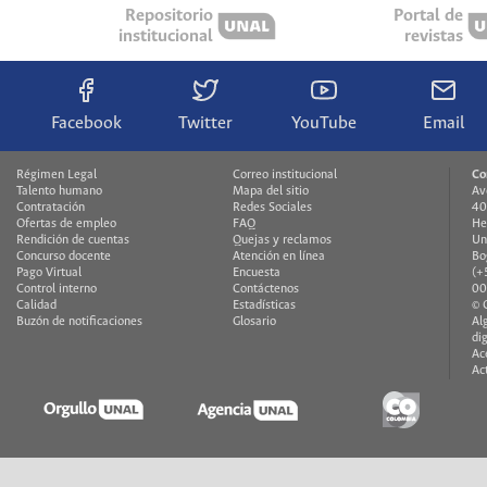
Repositorio
Portal de
institucional
revistas
Facebook
Twitter
YouTube
Email
Régimen Legal
Correo institucional
Co
Talento humano
Mapa del sitio
Av
Contratación
Redes Sociales
40
Ofertas de empleo
FAQ
He
Rendición de cuentas
Quejas y reclamos
Un
Concurso docente
Atención en línea
Bo
Pago Virtual
Encuesta
(+
Control interno
Contáctenos
00
Calidad
Estadísticas
© 
Buzón de notificaciones
Glosario
Al
di
Ac
Ac