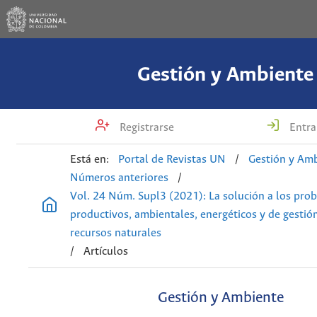
Gestión y Ambiente
Registrarse
Entra
Está en:
Portal de Revistas UN
/
Gestión y Am
Números anteriores
/
Vol. 24 Núm. Supl3 (2021): La solución a los pro
productivos, ambientales, energéticos y de gestió
recursos naturales
/
Artículos
Gestión y Ambiente