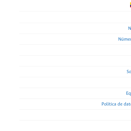
N
Númer
So
Eq
Política de da