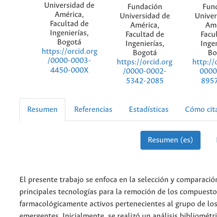
Universidad de
Fundación
Fun
América,
Universidad de
Univer
Facultad de
América,
Amé
Ingenierías,
Facultad de
Facu
Bogotá
Ingenierías,
Ingen
https://orcid.org
Bogotá
Bo
/0000-0003-
https://orcid.org
http://
4450-000X
/0000-0002-
0000
5342-2085
895
Resumen
Referencias
Estadísticas
Cómo cit
Resumen (es)
El presente trabajo se enfoca en la selección y comparació
principales tecnologías para la remoción de los compuesto
farmacológicamente activos pertenecientes al grupo de lo
emergentes. Inicialmente, se realizó un análisis bibliométr