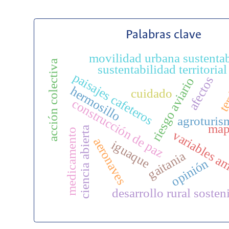
Palabras clave
movilidad urbana sustenta
acción colectiva
sustentabilidad territorial
ter
paisajes cafeteros
afectos
riesgo aviario
hermosillo
cuidado
construcción de paz
agroturis
map
ciencia abierta
medicamento
variables a
aeronaves
iguaque
gaitania
opinión
desarrollo rural sosten