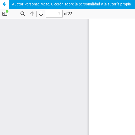
Auctor Personae Meae. Cicerón sobre la personalidad y la autoría propia