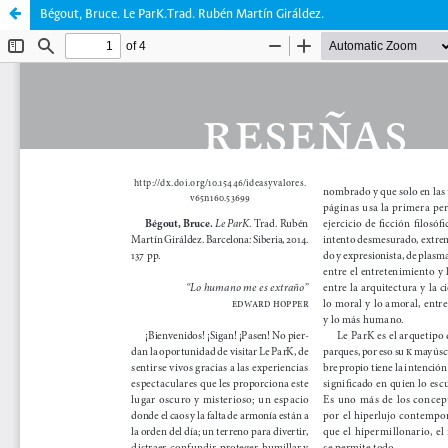
Bégout, Bruce. Le ParK.Trad. Rubén Martín Giráldez.