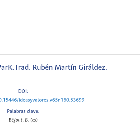
ParK.Trad. Rubén Martín Giráldez.
DOI:
10.15446/ideasyvalores.v65n160.53699
Palabras clave:
Bégout, B. (es)