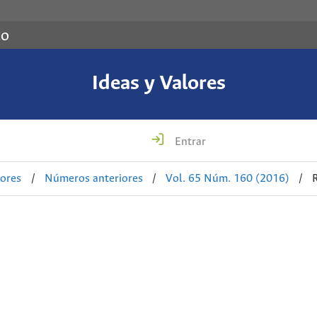
co
Ideas y Valores
Entrar
lores
/
Números anteriores
/
Vol. 65 Núm. 160 (2016)
/