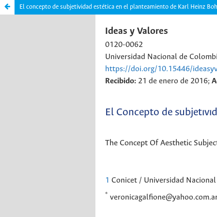
El concepto de subjetividad estética en el planteamiento de Karl Heinz Bo