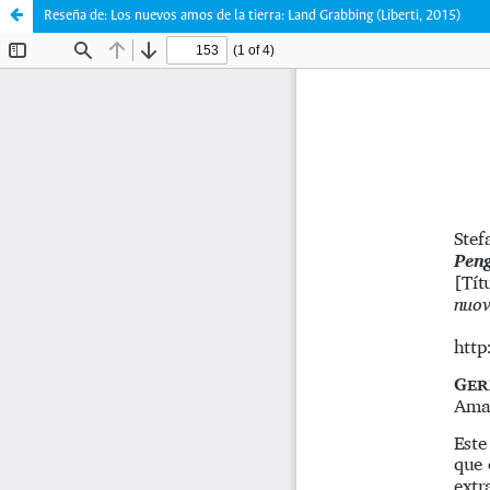
Reseña de: Los nuevos amos de la tierra: Land Grabbing (Liberti, 2015)