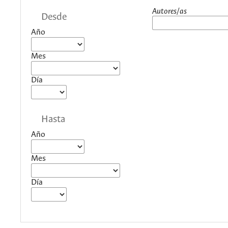
Autores/as
Desde
Año
Mes
Día
Hasta
Año
Mes
Día