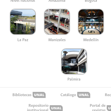
Nivel nacional
Amazonía
Bogotá
La Paz
Manizales
Medellín
Palmira
Bibliotecas
Catálogo
Rec
Repositorio
Portal de
institucional
revistas