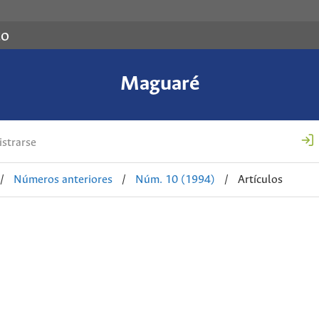
co
Maguaré
strarse
/
Números anteriores
/
Núm. 10 (1994)
/
Artículos