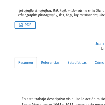
fotografía etnográfica, ikʉ, kogi, misionerismo en la Sierr
ethnographic photography, Ikʉ, Kogi, lay missionaries, li
PDF
Juan 
Un
Resumen
Referencias
Estadísticas
Cómo 
En este trabajo descriptivo visibilizo la acción mi
Santa Marta, entre 1965 y 1983, experiencia poco c