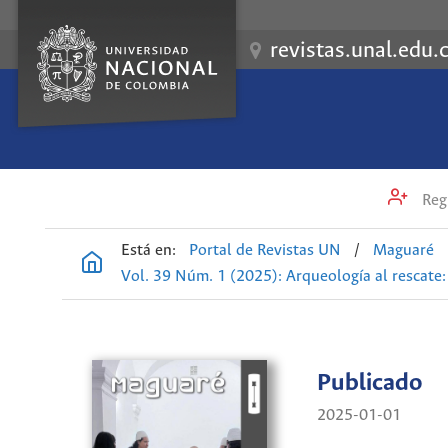
revistas.unal.edu.
Regi
Está en:
Portal de Revistas UN
/
Maguaré
Vol. 39 Núm. 1 (2025): Arqueología al rescate: s
Publicado
2025-01-01