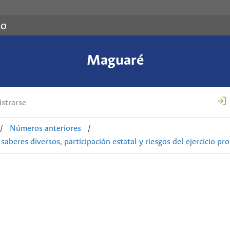
co
Maguaré
strarse
/
Números anteriores
/
aberes diversos, participación estatal y riesgos del ejercicio pro