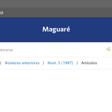
co
Maguaré
strarse
/
Números anteriores
/
Núm. 5 (1987)
/
Artículos