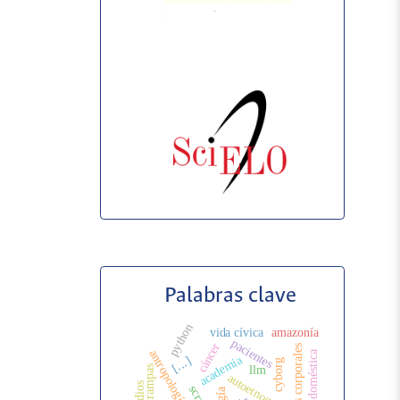
Palabras clave
python
vida cívica
amazonía
pacientes
cáncer
mapas corporales
vida doméstica
academia
[...]
cyborg
trampas
llm
autoetnografía