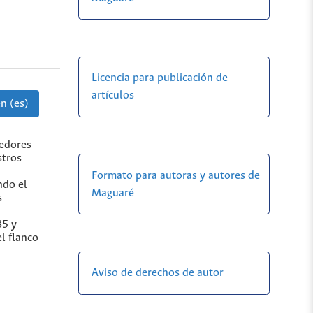
Licencia para publicación de
artículos
n (es)
dedores
stros
Formato para autoras y autores de
ndo el
Maguaré
s
85 y
l flanco
Aviso de derechos de autor