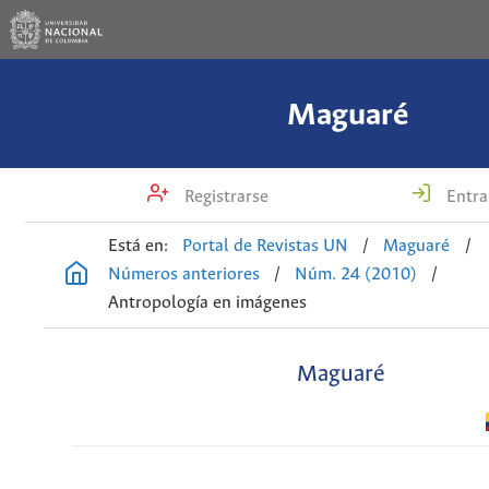
Maguaré
Registrarse
Entra
Está en:
Portal de Revistas UN
/
Maguaré
/
Números anteriores
/
Núm. 24 (2010)
/
Antropología en imágenes
Maguaré