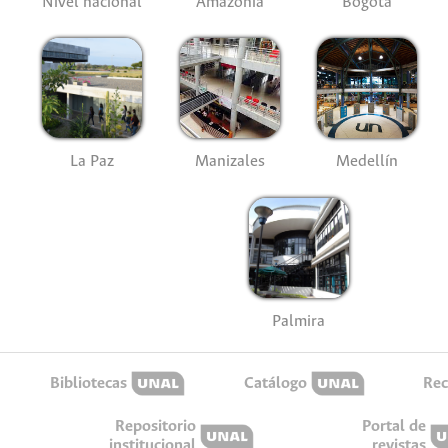
Nivel nacional
Amazonía
Bogotá
La Paz
Manizales
Medellín
Palmira
Bibliotecas
Catálogo
Rec
Repositorio
Portal de
institucional
revistas