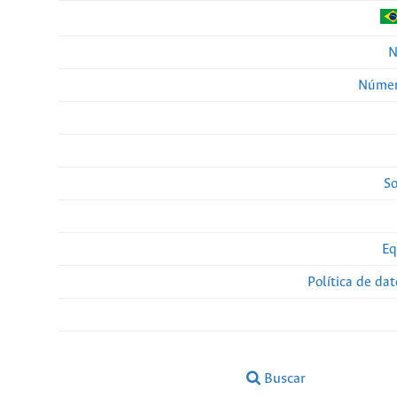
N
Númer
So
Eq
Política de da
Buscar