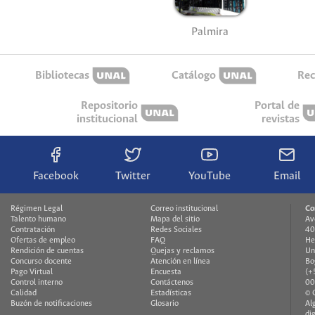
Palmira
Bibliotecas
Catálogo
Rec
Repositorio
Portal de
institucional
revistas
Facebook
Twitter
YouTube
Email
Régimen Legal
Correo institucional
Co
Talento humano
Mapa del sitio
Av
Contratación
Redes Sociales
40
Ofertas de empleo
FAQ
He
Rendición de cuentas
Quejas y reclamos
Un
Concurso docente
Atención en línea
Bo
Pago Virtual
Encuesta
(+
Control interno
Contáctenos
00
Calidad
Estadísticas
© 
Buzón de notificaciones
Glosario
Al
di