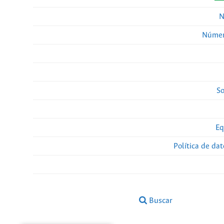
N
Númer
So
Eq
Política de da
Buscar