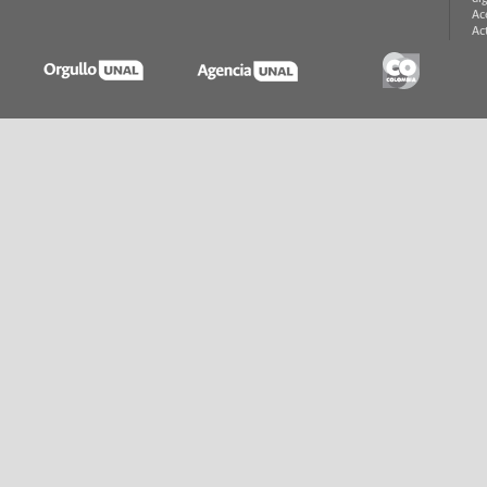
Ac
Ac