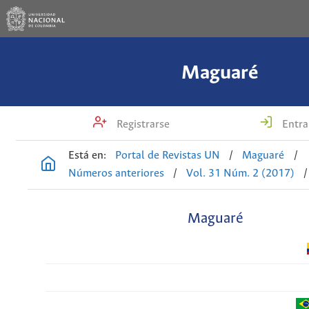
Maguaré
Registrarse
Entra
Está en:
Portal de Revistas UN
/
Maguaré
/
Números anteriores
/
Vol. 31 Núm. 2 (2017)
/
Maguaré