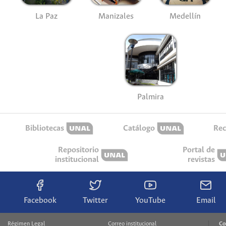
La Paz
Manizales
Medellín
Palmira
Bibliotecas
Catálogo
Rec
Repositorio
Portal de
institucional
revistas
Facebook
Twitter
YouTube
Email
Régimen Legal
Correo institucional
Co