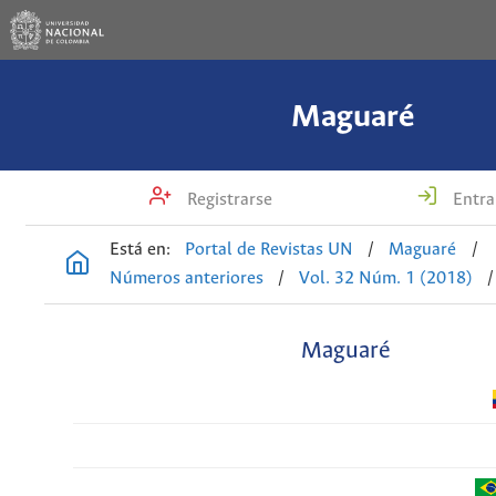
Maguaré
Registrarse
Entra
Está en:
Portal de Revistas UN
/
Maguaré
/
Números anteriores
/
Vol. 32 Núm. 1 (2018)
/
Maguaré