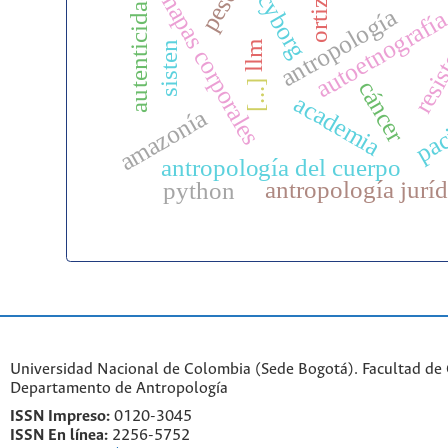
pesca
mapas corporales
cyborg
autenticidad
ortiz
antropología
autoetnografí
resis
llm
sisten
cáncer
[...]
academia
pac
amazonía
antropología del cuerpo
antropología juríd
python
Universidad Nacional de Colombia (Sede Bogotá). Facultad de
Departamento de Antropología
ISSN Impreso:
0120-3045
ISSN En línea:
2256-5752