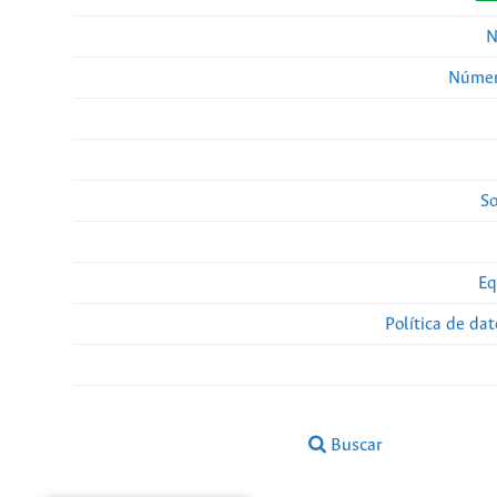
N
Númer
So
Eq
Política de da
Buscar