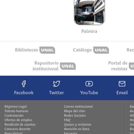
Palmira
Bibliotecas
Catálogo
Rec
Repositorio
Portal de
institucional
revistas
Facebook
Twitter
YouTube
Email
Régimen Legal
Correo institucional
Co
Talento humano
Mapa del sitio
Av
Contratación
Redes Sociales
40
Ofertas de empleo
FAQ
He
Rendición de cuentas
Quejas y reclamos
Un
Concurso docente
Atención en línea
Bo
Pago Virtual
Encuesta
(+