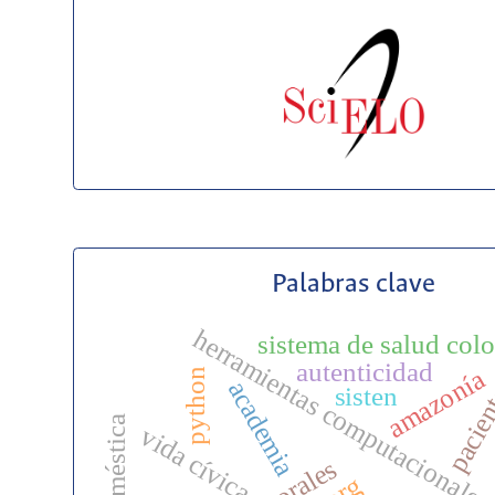
Palabras clave
herramientas computacionales
sistema de salud co
autenticidad
amazonía
python
pacien
academia
sisten
vida cívica