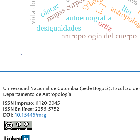
vida doméstica
mapas corporales
cyborg
cáncer
[...]
llm
antropolo
t
autoetnografía
ortiz
desigualdades
antropología del cuerpo
Universidad Nacional de Colombia (Sede Bogotá). Facultad de
Departamento de Antropología
ISSN Impreso:
0120-3045
ISSN En línea:
2256-5752
DOI:
10.15446/mag