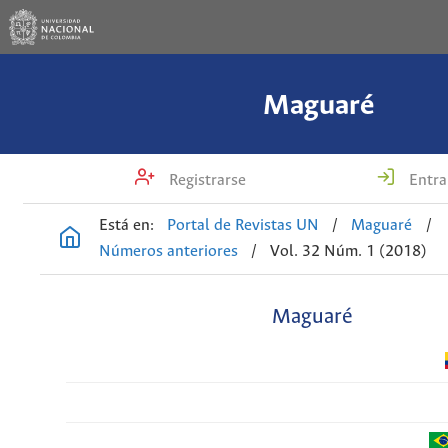
Maguaré
Registrarse
Entra
Está en:
Portal de Revistas UN
/
Maguaré
/
Números anteriores
/
Vol. 32 Núm. 1 (2018)
Maguaré