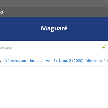
co
Maguaré
strarse
/
Números anteriores
/
Vol. 34 Núm. 2 (2020): Alimentación