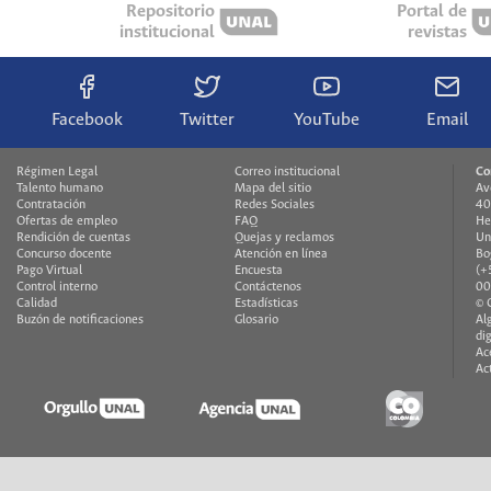
Repositorio
Portal de
institucional
revistas
Facebook
Twitter
YouTube
Email
Régimen Legal
Correo institucional
Co
Talento humano
Mapa del sitio
Av
Contratación
Redes Sociales
40
Ofertas de empleo
FAQ
He
Rendición de cuentas
Quejas y reclamos
Un
Concurso docente
Atención en línea
Bo
Pago Virtual
Encuesta
(+
Control interno
Contáctenos
00
Calidad
Estadísticas
© 
Buzón de notificaciones
Glosario
Al
di
Ac
Ac