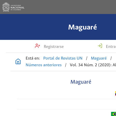
Maguaré
Registrarse
Entra
Está en:
Portal de Revistas UN
/
Maguaré
/
Números anteriores
/
Vol. 34 Núm. 2 (2020): A
Maguaré