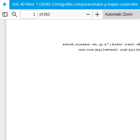
Vol. 40 Núm. 1 (2026): Cartografías computacionales y mapas corporales