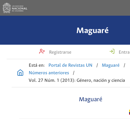
Maguaré
Registrarse
Entra
Está en:
Portal de Revistas UN
/
Maguaré
/
Números anteriores
/
Vol. 27 Núm. 1 (2013): Género, nación y ciencia
Maguaré