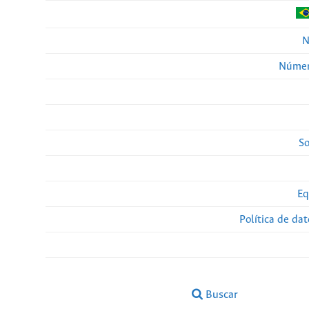
N
Númer
So
Eq
Política de da
Buscar