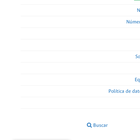
N
Númer
So
Eq
Política de da
Buscar