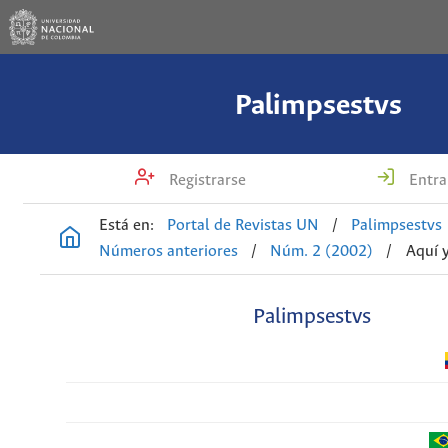
Palimpsestvs
Registrarse
Entra
Está en:
Portal de Revistas UN
/
Palimpsestvs
Números anteriores
/
Núm. 2 (2002)
/
Aquí 
Palimpsestvs