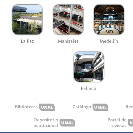
La Paz
Manizales
Medellín
Palmira
Bibliotecas
Catálogo
Rec
Repositorio
Portal de
institucional
revistas