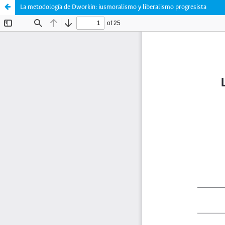
La metodología de Dworkin: iusmoralismo y liberalismo progresista