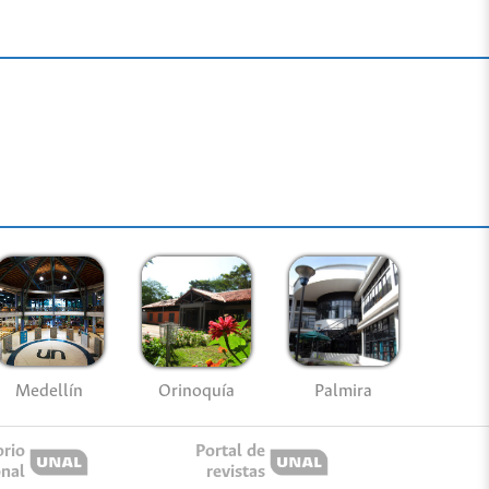
Medellín
Palmira
Orinoquía
orio
Portal de
onal
revistas