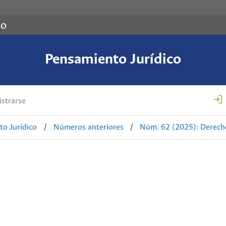
co
Pensamiento Jurídico
strarse
o Jurídico
/
Números anteriores
/
Núm. 62 (2025): Derecho