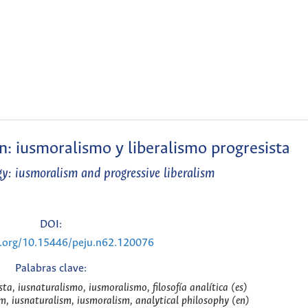
: iusmoralismo y liberalismo progresista
: iusmoralism and progressive liberalism
DOI:
i.org/10.15446/peju.n62.120076
Palabras clave:
ta, iusnaturalismo, iusmoralismo, filosofía analítica (es)
sm, iusnaturalism, iusmoralism, analytical philosophy (en)