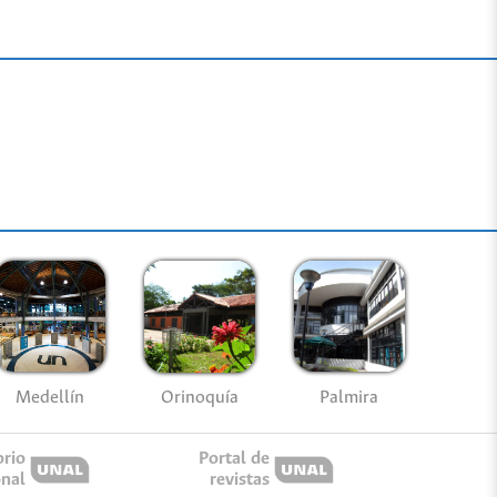
Medellín
Palmira
Orinoquía
orio
Portal de
onal
revistas