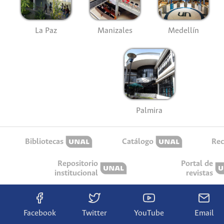
La Paz
Manizales
Medellín
Palmira
Bibliotecas
Catálogo
Rec
Repositorio
Portal de
institucional
revistas
Facebook
Twitter
YouTube
Email