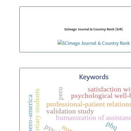
Scimago Journal & Country Rank (SJR)
Keywords
satisfaction wi
peru
tertiary students
psychological well-
ibero-america
professional-patient relation
validation study
humanization of assistan
phq