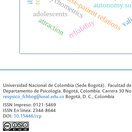
psychometrics
nurse-patient relations
autonomy su
val
adolescents
attraction
reliability
Universidad Nacional de Colombia (Sede Bogotá). Facultad de
Departamento de Psicología. Bogotá, Colombia. Carrera 30 No 
revpsico_fchbog@unal.edu.co
Bogotá, D. C., Colombia
ISSN Impreso: 0121-5469
ISSN En línea: 2344-8644
DOI:
10.15446/rcp